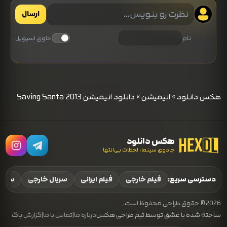
ارسال
نام
حاوی اسپویل
هکس دانلود
»
انیمیشن
»
دانلود انیمیشن Saving Santa 2013
هکس دانلود
جادوی سینما، لحظات بی‌انتها
دسترسی سریع:
فیلم خارجی
فیلم ایرانی
سریال خارجی
سریال
2026 © حقوق طراحی محفوظ است.
ساخته شده با عشق توسط تیم طراحی هکس
درباره ما
|
تماس با ما
|
گزارش باگ