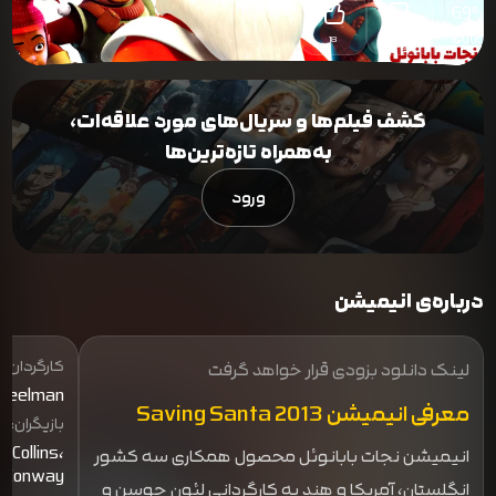
69
%
(26)
رای
18
8
کشف فیلم‌ها و سریال‌های مورد علاقه‌ات،
به‌همراه تازه‌ترین‌ها
ورود
درباره‌ی انیمیشن
کارگردان:
لینک دانلود بزودی قرار خواهد گرفت
 Seelman
معرفی انیمیشن Saving Santa 2013
بازیگران:
 Collins،
انیمیشن نجات بابانوئل محصول همکاری سه کشور
 Conway
انگلستان، آمریکا و هند به کارگردانی لئون جوسن و