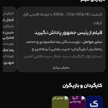
کارگردان:
کیفیت 1080p , 720p 480p HD با دوبله فارسی قرار
کمال تبر
گرفت
بازیگران:
فیلم از رئیس جمهور پاداش نگیرید
حسن معجون
محرابی ، 
سایر عوامل :
نویسندگان رضا مقصودی و محمد
نویسنده:
رحمانیان | بازیگردان: حبیب رضایی | برنامه‌ريز و
رضا مقصو
دستيار اول كارگردان: سيد جمال سيدحاتمي | مدير
تهیه‌کننده
مهدی کر
فيلم‌برداري: محمدرضا سكوت | طراح چهره‌پردازي:
نمایش بیشتر
مجيد اسكندري | صدابردار هم‌ زمان: بهمن اردلان |
طراح صحنه و لباس: محسن شاه‌ ابراهيمي | منشي
کارگردان و بازیگران
صحنه : پانته‌آ پناهي‌ ها | عكاس: زهرا مصفا
ک