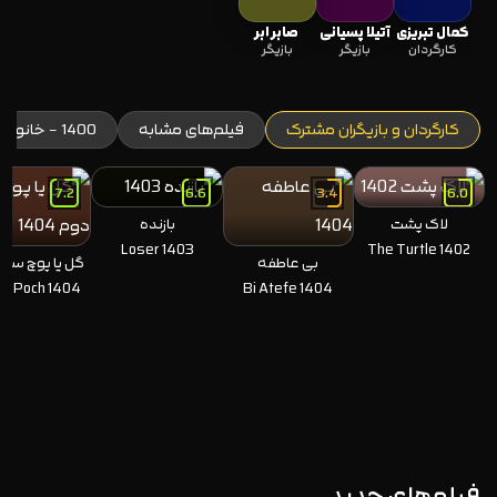
کمال تبریزی
آتیلا پسیانی
صابر ابر
کارگردان
بازیگر
بازیگر
کارگردان و بازیگران مشترک
فیلم‌های مشابه
1400 - خانوادگی
7.2
6.6
3.4
6.0
لاک پشت
بازنده
Loser 1403
The Turtle 1402
بی عاطفه
گل یا پوچ سری
ya Poch 1404
Bi Atefe 1404
فیلم‌های جدید