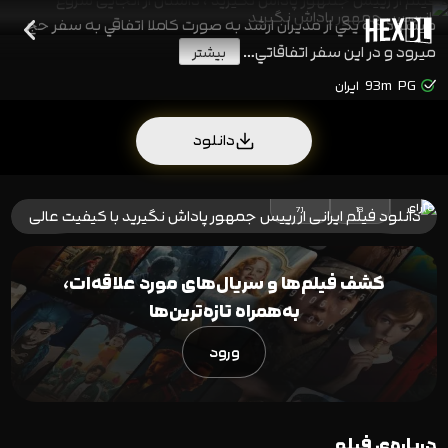
فیلم از رییس جمهور پاداش نگیرید ، داستان از انجایی شروع
میشود که یكي از مديران ارشد به صورت كاملا اتفاقي به سفر حج
ميرود و در اين سفر اتفاقاتي…
بیشتر
PG
93m
ایران
دانلود
80
%
(89)
رای
71
18
کشف فیلم‌ها و سریال‌های مورد علاقه‌ات،
به‌همراه تازه‌ترین‌ها
ورود
درباره‌ی فیلم