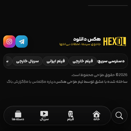
هکس دانلود
جادوی سینما، لحظات بی‌انتها
Guy Manley: Super
Spy 2024
دسترسی سریع:
فیلم خارجی
فیلم ایرانی
سریال خارجی
سریال
2026 © حقوق طراحی محفوظ است.
ساخته شده با عشق توسط تیم طراحی هکس
درباره ما
|
تماس با ما
|
گزارش باگ
خانه
فیلم
سریال
دسته‌ها