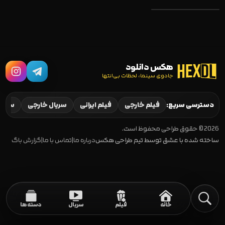
هکس دانلود
جادوی سینما، لحظات بی‌انتها
Mafia Wars 2024
دسترسی سریع:
فیلم خارجی
فیلم ایرانی
سریال خارجی
سریال
2026 © حقوق طراحی محفوظ است.
ساخته شده با عشق توسط تیم طراحی هکس
درباره ما
|
تماس با ما
|
گزارش باگ
خانه
فیلم
سریال
دسته‌ها