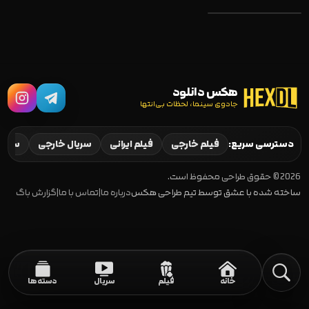
Send Me 2022
هکس دانلود
جادوی سینما، لحظات بی‌انتها
دسترسی سریع:
فیلم خارجی
فیلم ایرانی
سریال خارجی
سریال
2026 © حقوق طراحی محفوظ است.
ساخته شده با عشق توسط تیم طراحی هکس
درباره ما
|
تماس با ما
|
گزارش باگ
خانه
فیلم
سریال
دسته‌ها