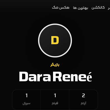
کالکشن
هکس مگ
ر
بهترین ها
D
بازیگر
Dara Reneé
1
1
2
آیتم
فیلم
سریال