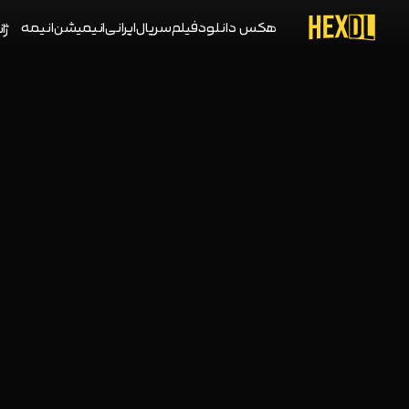
هکس دانلود
فیلم
سریال
ایرانی
انیمیشن
انیمه
ژان