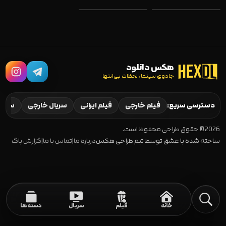
هکس دانلود
جادوی سینما، لحظات بی‌انتها
Strawberry
Strawberry
Shortcake's
Shortcake's Spring
Perfect Holiday
Spectacular 2024
2023
دسترسی سریع:
فیلم خارجی
فیلم ایرانی
سریال خارجی
سریال
2026 © حقوق طراحی محفوظ است.
ساخته شده با عشق توسط تیم طراحی هکس
درباره ما
|
تماس با ما
|
گزارش باگ
خانه
فیلم
سریال
دسته‌ها