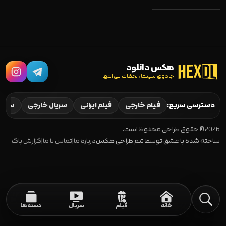
On Body and
Soul 2017
هکس دانلود
جادوی سینما، لحظات بی‌انتها
دسترسی سریع:
فیلم خارجی
فیلم ایرانی
سریال خارجی
سریال
2026 © حقوق طراحی محفوظ است.
ساخته شده با عشق توسط تیم طراحی هکس
درباره ما
|
تماس با ما
|
گزارش باگ
خانه
فیلم
سریال
دسته‌ها