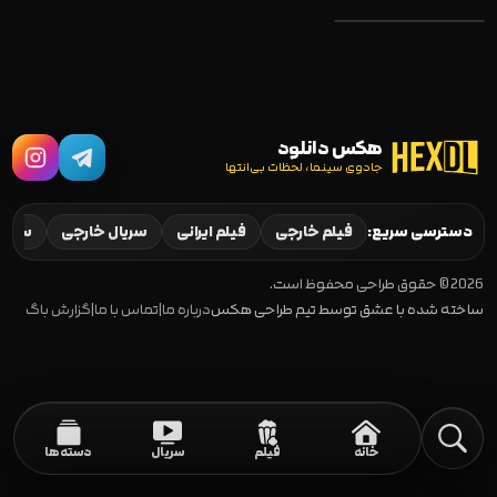
هکس دانلود
جادوی سینما، لحظات بی‌انتها
Black Summer
2019–2021
دسترسی سریع:
فیلم خارجی
فیلم ایرانی
سریال خارجی
سریال
2026 © حقوق طراحی محفوظ است.
ساخته شده با عشق توسط تیم طراحی هکس
درباره ما
|
تماس با ما
|
گزارش باگ
خانه
فیلم
سریال
دسته‌ها