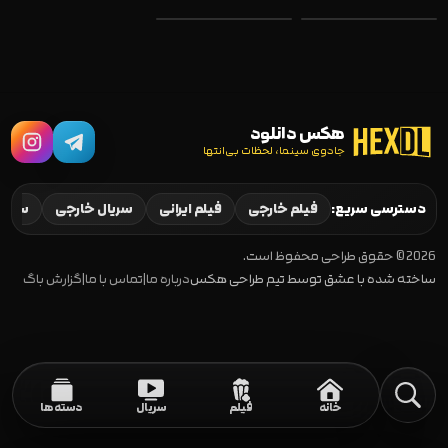
Johnny English
Diane
Strikes Again
2019
2018
هکس دانلود
جادوی سینما، لحظات بی‌انتها
دسترسی سریع:
فیلم خارجی
فیلم ایرانی
سریال خارجی
سریال
2026 © حقوق طراحی محفوظ است.
ساخته شده با عشق توسط تیم طراحی هکس
درباره ما
|
تماس با ما
|
گزارش باگ
خانه
فیلم
سریال
دسته‌ها