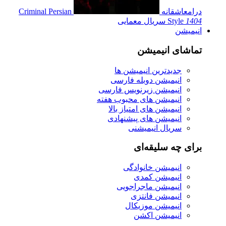
درام
عاشقانه
Criminal Persian
1404
Style
سریال
معمایی
انیمیشن
تماشای انیمیشن
جدیدترین انیمیشن ها
انیمیشن دوبله فارسی
انیمیشن زیرنویس فارسی
انیمیشن های محبوب هفته
انیمیشن های امتیاز بالا
انیمیشن های پیشنهادی
سریال انیمیشنی
برای چه سلیقه‌ای
انیمیشن خانوادگی
انیمیشن کمدی
انیمیشن ماجراجویی
انیمیشن فانتزی
انیمیشن موزیکال
انیمیشن اکشن