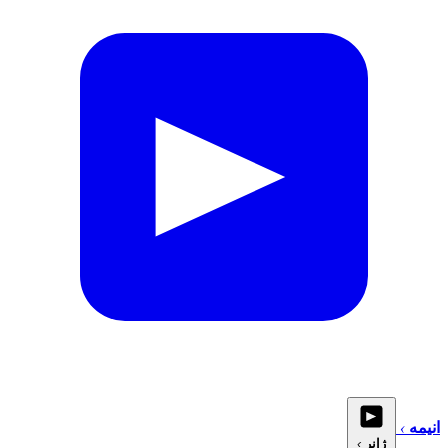
انیمه
›
ژانر
›