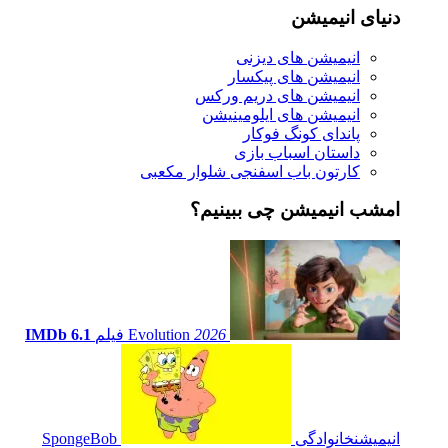
دنیای انیمیشن
انیمیشن های دیزنی
انیمیشن های پیکسار
انیمیشن های دریم ورکس
انیمیشن های ایلومینیشن
پاندای کونگ فوکار
داستان اسباب بازی
کارتون باب اسفنجی شلوار مکعبی
امشب انیمیشن چی ببینیم؟
2026
Evolution
فیلم
IMDb 6.1
انیمیشن
خانوادگی
SpongeBob