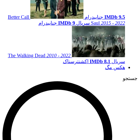
IMDb 9.5
جنایی
درام
Better Call
2015 - 2022
Saul
سریال
IMDb 9
جنایی
درام
The Walking Dead
2010 - 2022
سریال
IMDb 8.1
اکشن
ترسناک
هکس مگ
جستجو