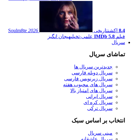
8.4
اکشن
تاریخی
2026
Soulm8te
فیلم
IMDb 5.8
علمی-تخیلی
هیجان انگیز
سریال
تماشای سریال
جدیدترین سریال ها
سریال دوبله فارسی
سریال زیرنویس فارسی
سریال های محبوب هفته
سریال های امتیاز بالا
سریال ایرانی
سریال کره ای
سریال ترکی
انتخاب بر اساس سبک
مینی سریال
سریال عاشقانه