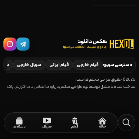
هکس دانلود
جادوی سینما، لحظات بی‌انتها
The Caregiver
2024
دسترسی سریع:
فیلم خارجی
فیلم ایرانی
سریال خارجی
سریال
2026 © حقوق طراحی محفوظ است.
ساخته شده با عشق توسط تیم طراحی هکس
درباره ما
|
تماس با ما
|
گزارش باگ
خانه
فیلم
سریال
دسته‌ها