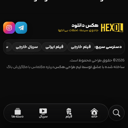
هکس دانلود
جادوی سینما، لحظات بی‌انتها
دسترسی سریع:
فیلم خارجی
فیلم ایرانی
سریال خارجی
سریال
2026 © حقوق طراحی محفوظ است.
ساخته شده با عشق توسط تیم طراحی هکس
درباره ما
|
تماس با ما
|
گزارش باگ
خانه
فیلم
سریال
دسته‌ها