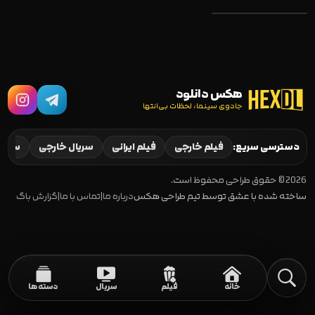
هکس دانلود
جادوی سینما، لحظات بی‌انتها
Eraser 2023
دسترسی سریع:
فیلم خارجی
فیلم ایرانی
سریال خارجی
سریال
2026 © حقوق طراحی محفوظ است.
ساخته شده با عشق توسط تیم طراحی هکس
درباره ما
|
تماس با ما
|
گزارش باگ
خانه
فیلم
سریال
دسته‌ها