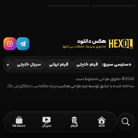
هکس دانلود
جادوی سینما، لحظات بی‌انتها
Macbeth 2024
Girl Taken 2026
دسترسی سریع:
فیلم خارجی
فیلم ایرانی
سریال خارجی
سریال
2026 © حقوق طراحی محفوظ است.
ساخته شده با عشق توسط تیم طراحی هکس
درباره ما
|
تماس با ما
|
گزارش باگ
خانه
فیلم
سریال
دسته‌ها