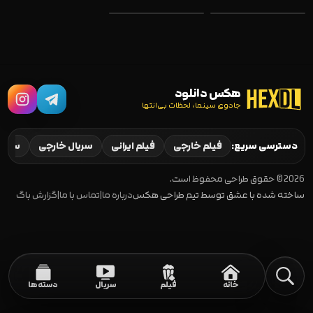
هکس دانلود
جادوی سینما، لحظات بی‌انتها
Good One 2024
Cape Fear 2026
دسترسی سریع:
فیلم خارجی
فیلم ایرانی
سریال خارجی
سریال
2026 © حقوق طراحی محفوظ است.
ساخته شده با عشق توسط تیم طراحی هکس
درباره ما
|
تماس با ما
|
گزارش باگ
خانه
فیلم
سریال
دسته‌ها