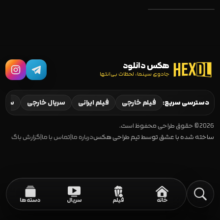
هکس دانلود
جادوی سینما، لحظات بی‌انتها
Travelers 2016–
2018
دسترسی سریع:
فیلم خارجی
فیلم ایرانی
سریال خارجی
سریال
2026 © حقوق طراحی محفوظ است.
ساخته شده با عشق توسط تیم طراحی هکس
درباره ما
|
تماس با ما
|
گزارش باگ
خانه
فیلم
سریال
دسته‌ها