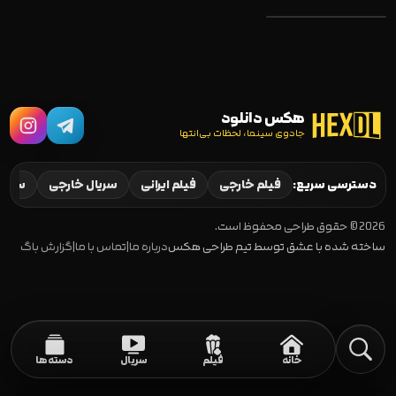
هکس دانلود
جادوی سینما، لحظات بی‌انتها
Subservience 2024
دسترسی سریع:
فیلم خارجی
فیلم ایرانی
سریال خارجی
سریال
2026 © حقوق طراحی محفوظ است.
ساخته شده با عشق توسط تیم طراحی هکس
درباره ما
|
تماس با ما
|
گزارش باگ
خانه
فیلم
سریال
دسته‌ها