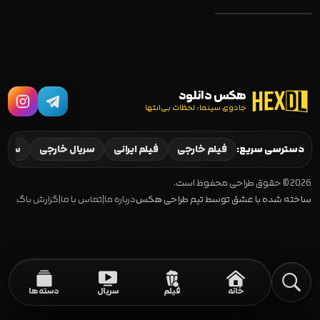
هکس دانلود
جادوی سینما، لحظات بی‌انتها
The Librarians:
The Next Chapter
2025
دسترسی سریع:
فیلم خارجی
فیلم ایرانی
سریال خارجی
سریال
2026 © حقوق طراحی محفوظ است.
ساخته شده با عشق توسط تیم طراحی هکس
درباره ما
|
تماس با ما
|
گزارش باگ
خانه
فیلم
سریال
دسته‌ها