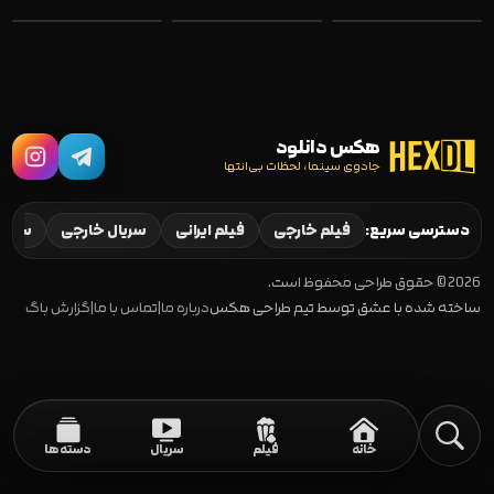
هکس دانلود
جادوی سینما، لحظات بی‌انتها
Pantheon 2022–
Out of My Mind
2023
2024
UNTAMED 2025
دسترسی سریع:
فیلم خارجی
فیلم ایرانی
سریال خارجی
سریال
2026 © حقوق طراحی محفوظ است.
ساخته شده با عشق توسط تیم طراحی هکس
درباره ما
|
تماس با ما
|
گزارش باگ
خانه
فیلم
سریال
دسته‌ها