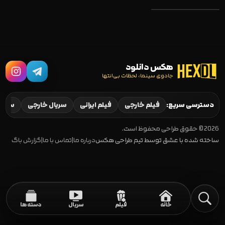
هکس دانلود
جادوی سینما، لحظات بی‌انتها
Sunray: Fallen
Soldier 2025
دسترسی سریع:
فیلم خارجی
فیلم ایرانی
سریال خارجی
سریال
2026 © حقوق طراحی محفوظ است.
ساخته شده با عشق توسط تیم طراحی هکس
درباره ما
|
تماس با ما
|
گزارش باگ
خانه
فیلم
سریال
دسته‌ها