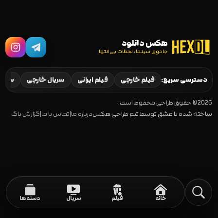
هکس دانلود
جادوی سینما، لحظات بی‌انتها
دسترسی سریع:
فیلم خارجی
فیلم ایرانی
سریال خارجی
سریال
2026 © حقوق طراحی محفوظ است.
ساخته شده با عشق توسط تیم طراحی هکس
درباره ما
|
تماس با ما
|
گزارش باگ
خانه
فیلم
سریال
دسته‌ها