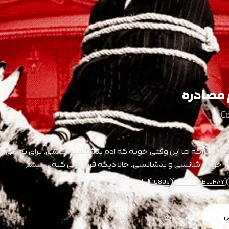
 مصادره
C
 خیلی بزرگه اما این وقتی خوبه که ادم بدشانسی نباشی. برای بعضی ها
 از خوش شانسی و بدشانسی. حالا دیگه فرق نمی کنه…
بیشتر
ایران
1080p
FULL HD
BLURAY
ن
تریلر