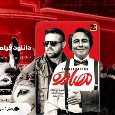
4.8
دانلود فیلم
onfiscation 1397
درام
کمدی
فیلم مصادره، ایران
جور قماره..ترکیبی
90m
PG
ONLINE
پخش آنلای