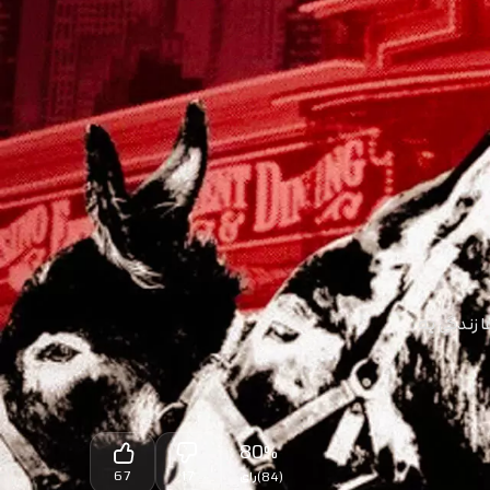
 زندگی یه
80
%
67
17
(84)
رای