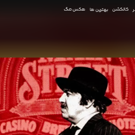
کالکشن
هکس مگ
ر
بهترین ها