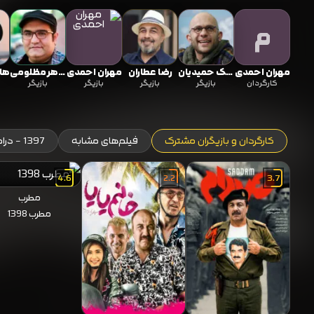
یک تجربه سینمایی تاثیرگذار است که مخاطب را تا آخرین لحظه د
م
حالا به
هکس دانلود
مراجعه کنید.
مهران احمدی
بابک حمیدیان
رضا عطاران
مهران احمدی
میرطاهر مظلومی
ها
کارگردان
بازیگر
بازیگر
بازیگر
بازیگر
کارگردان و بازیگران مشترک
فیلم‌های مشابه
1397 - درام
4.6
2.2
3.7
مطرب
مطرب 1398