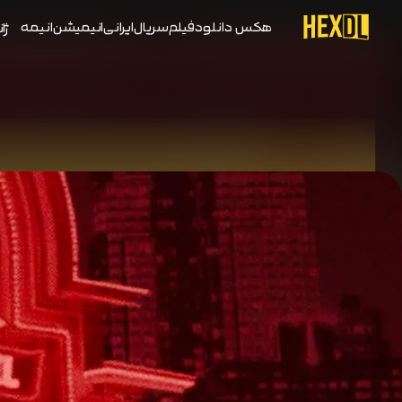
هکس دانلود
فیلم
سریال
ایرانی
انیمیشن
انیمه
ژان