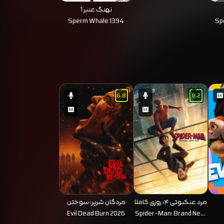
نهنگ عنبر 1
Sperm Whale 1394
Sp
6.8
8.2
مرد عنکبوتی ۴: روزی کاملا
مردگان شریر: سوختن
تازه
Evil Dead Burn 2026
Spider-Man: Brand New