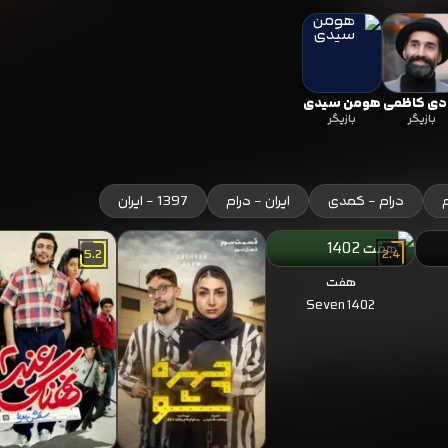
رگیر خود نگه می‌دارد. برای دانلود فیلم مصادره با کیفیت بالا، همین
دی کاظمی
هومن سیدی
بازیگر
بازیگر
درام - کمدی
ایران - درام
1397 - ایران
5.2
2.4
هفت
Seven 1402