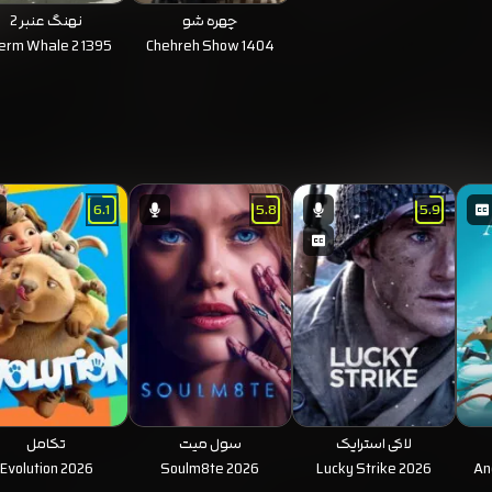
چهره شو
نهنگ عنبر 2
erm Whale 2 1395
Chehreh Show 1404
6.1
5.8
5.9
لاکی استرایک
سول میت
تکامل
Evolution 2026
Soulm8te 2026
Lucky Strike 2026
An