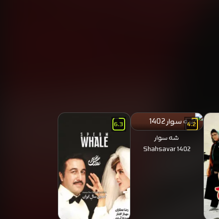
6.3
4.2
شه سوار
Shahsavar 1402