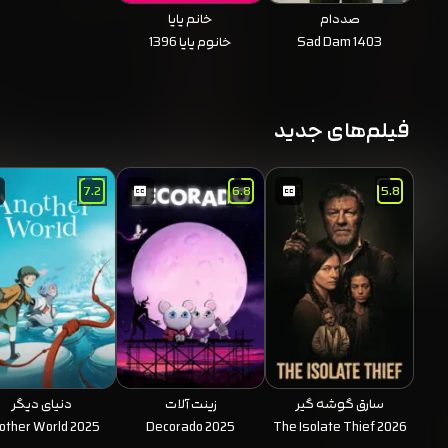
صددام
خانم یایا
Sad Dam 1403
خانوم یایا 1396
فیلم‌های جدید
7.2
6.8
5.8
سارق گوشه گیر
زینت آلات
دنیای دیگر
other World 2025
Decorado 2025
The Isolate Thief 2026