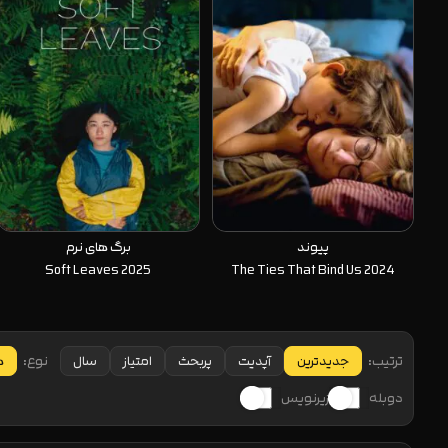
پیوند
برگ های نرم
Soft Leaves 2025
The Ties That Bind Us 2024
ترتیب:
نوع:
جدیدترین
آپدیت
پربحث
امتیاز
سال
ه
دوبله
زیرنویس