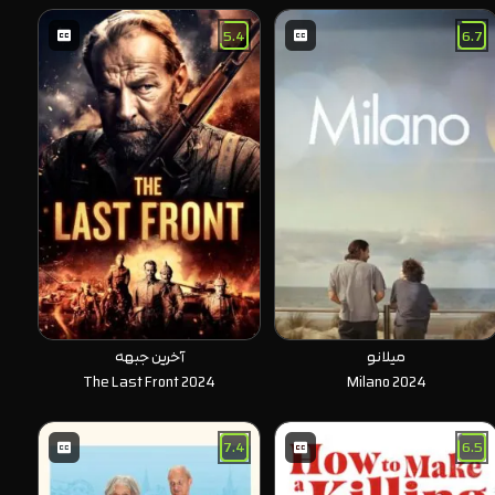
5.4
6.7
میلانو
آخرین جبهه
The Last Front 2024
Milano 2024
7.4
6.5