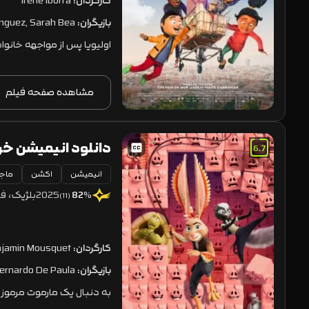
کارگردان:
Irene Iborra
بازیگران:
ínguez, Sarah Bea
اولیویا پس از مواجهه خانواد
مشاهده صفحه فیلم
6.7
انیمیشن
اکشن
ماجر
e Groundhog 2025
2025
بلژیک، فر
82
%
(11)
کارگردان:
jamin Mousquet
بازیگران:
Bernardo De Paula
به دنبال یک مارموت مرموز