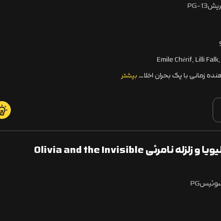
تریش
PG-13
Emile Chérif, Lilli Fal
ده زمانی با یک بحران اخلا…
بیشتر
دانلود انیمیشن اولیویا و زلزله نامرئی Olivia and the Invisible
سوئیس
PG