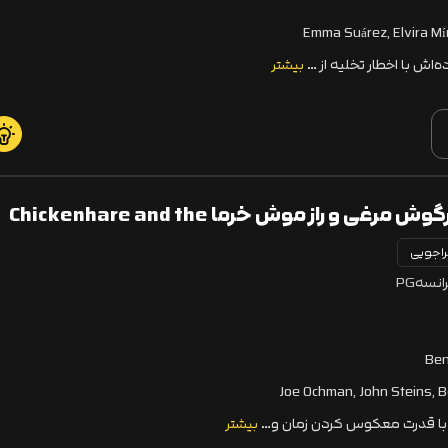
Emma Suárez, Elvira M
ه‌اش با اخطار تخلیه از …
بیشتر
دانلود انیمیشن خرگوش مرغی و راز موش خرما Chickenhare and the
اجویی
Secret of th
انسه
PG
Ben
Joe Ochman, John Steins, 
 با قدرت معکوس کردن زمان و…
بیشتر