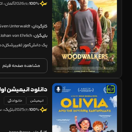
2026
آلمان، ا
100
%
(5)
کارگردان:
Sven Unterwaldt
بازیگران:
k, Johan von Ehrlich
یک دانش‌آموز تغییرشکل‌دهن
مشاهده صفحه فیلم
6.7
انیمیشن
خانوادگی
Earthquake 2025
2025
بلژیک، 
100
%
(7)