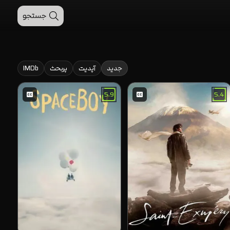
جستجو
جدید
آپدیت
پربحث
IMDb
5.9
5.4