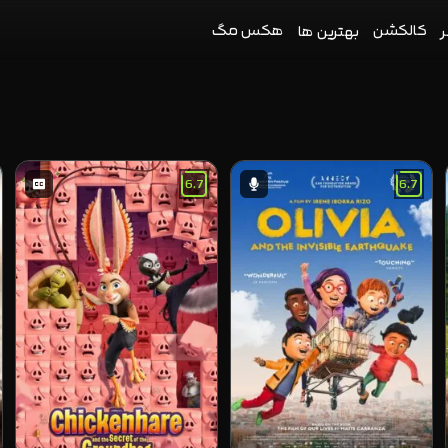
کالکشن
هکس مگ
ر
بهترین ها
6.7
6.7