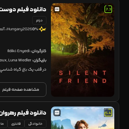
دانلود فیلم دوست خاموش 2026
7.3
درام
2026
Hungary، آلمان
0
%
کارگردان:
Ildikó Enyedi
بازیگران:
oux, Luna Wedler
در قلب يک باغ گياه شناسي
مشاهده صفحه فیلم
دانلود فیلم رهروان جنگل ۲ 2 2026
5.4
خانوادگی
فانتزی
ماج