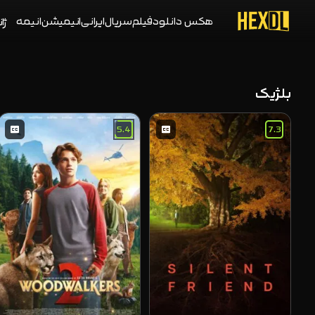
هکس دانلود
فیلم
سریال
ایرانی
انیمیشن
انیمه
ژان
بلژیک
5.4
7.3