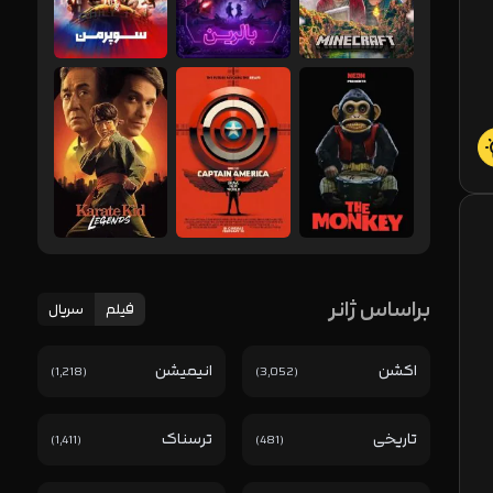
براساس ژ‌انر
فیلم
سریال
اکشن
انیمیشن
(1,218)
(3,052)
تاریخی
ترسناک
(1,411)
(481)