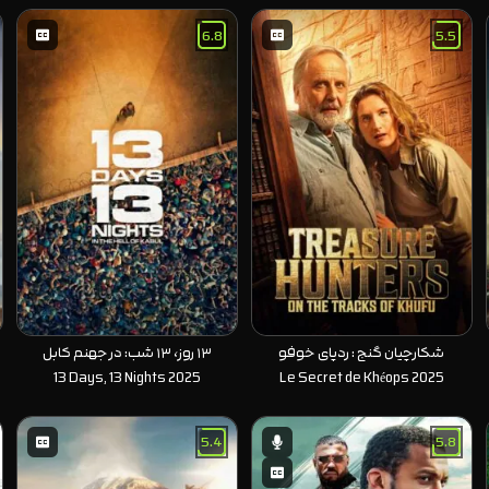
6.8
5.5
شکارچیان گنج : ردپای خوفو
۱۳ روز، ۱۳ شب: در جهنم کابل
13 Days, 13 Nights 2025
Le Secret de Khéops 2025
5.4
5.8