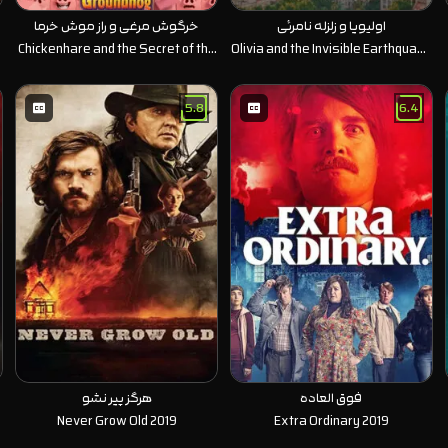
اولیویا و زلزله نامرئی
خرگوش مرغی و راز موش خرما
Chickenhare and the Secret of the
Olivia and the Invisible Earthquake
Groundhog 2025
2025
5.8
6.4
فوق العاده
هرگز پیر نشو
Never Grow Old 2019
Extra Ordinary 2019