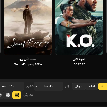
ضربه فنی
سنت اگزوپری
Saint-Exupéry 2024
K.O 2025
ژانر:
کشور:
مه
فیلم
سریال
نمایش: