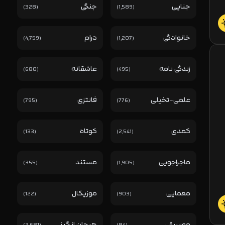
جنایی
جنگی
(328)
(1,589)
خانوادگی
درام
(4,759)
(1,207)
زندگی نامه
عاشقانه
(680)
(495)
علمی-تخیلی
فانتزی
(795)
(776)
کمدی
کوتاه
(133)
(2,541)
ماجراجویی
مستند
(355)
(1,905)
معمایی
موزیکال
(122)
(903)
موسیقی
هیجان انگیز
(2,681)
(84)