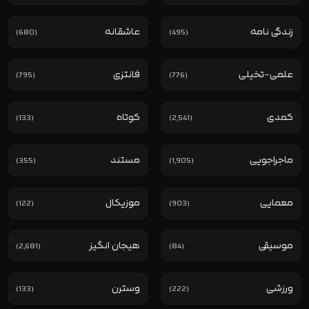
زندگی نامه
عاشقانه
(680)
(495)
علمی-تخیلی
فانتزی
(795)
(776)
کمدی
کوتاه
(133)
(2,541)
ماجراجویی
مستند
(355)
(1,905)
معمایی
موزیکال
(122)
(903)
موسیقی
هیجان انگیز
(2,681)
(84)
ورزشی
وسترن
(133)
(222)