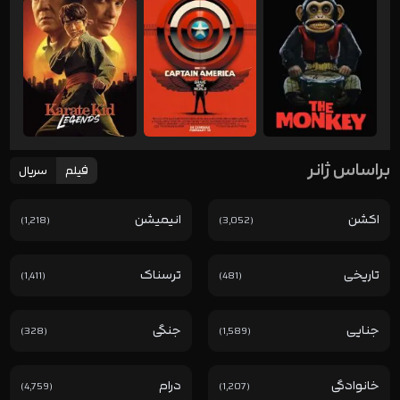
براساس ژ‌انر
فیلم
سریال
اکشن
انیمیشن
(1,218)
(3,052)
تاریخی
ترسناک
(1,411)
(481)
جنایی
جنگی
(328)
(1,589)
خانوادگی
درام
(4,759)
(1,207)