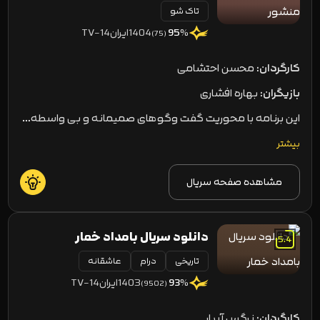
تاک شو
1404
ایران
TV-14
95
%
(75)
کارگردان:
محسن احتشامی
بازیگران:
بهاره افشاری
این برنامه با محوریت گفت وگوهای صمیمانه و بی واسطه…
بیشتر
مشاهده صفحه سریال
دانلود سریال بامداد خمار
5.4
تاریخی
درام
عاشقانه
1403
ایران
TV-14
93
%
(9502)
کارگردان:
نرگس آبیار