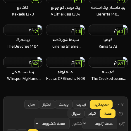
برتا داستان یک اسلحه
یک بوس کوچولو
کاکادو
Kakadu 1373
A Little Kiss 1384
Beretta 1403
4.7
4.6
6.2
کیمیا
سینما شهر قصه
پیشمرگ
The Devotee 1404
Cinema Shahre
Kimia 1373
Gheseh 1397
6.2
3.3
2.7
کج پیله
خانه ارواح
زیبا صدایم کن
Whisper My Name
House OF Ghosts 1403
The Crooked cocoon
1403
1404
ترتیب:
جدیدترین
آپدیت
پربحث
امتیاز
سال
نوع:
همه
فیلم
سریال
ژانر:
کشور: