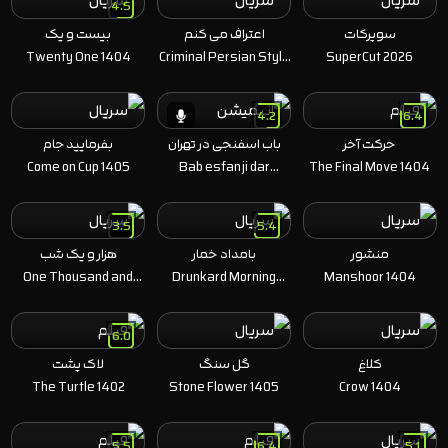
4.5
سوپرکات
اعتراف می کنم
بیست و یک
Twenty One 1404
Criminal Persian Style
SuperCut 2026
1404
4.2
6.4
حرکت آخر
باب اسفنجی در تهران
بفرمایید جام
Come on Cup 1405
Bab esfanji dar
The Final Move 1404
Tehran 1397
3.5
5.4
منشور
بامداد خمار
هزار و یک شب
One Thousand and
Drunkard Morning
Manshoor 1404
One Nights 1404
1403
6.0
کلاغ
گل سنگ
لاک پشت
The Turtle 1402
Stone Flower 1405
Crow 1404
5.5
6.4
5.1