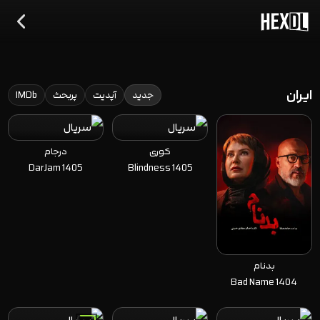
ایران
جدید
آپدیت
پربحث
IMDb
کوری
درجام
DarJam 1405
Blindness 1405
بدنام
Bad Name 1404