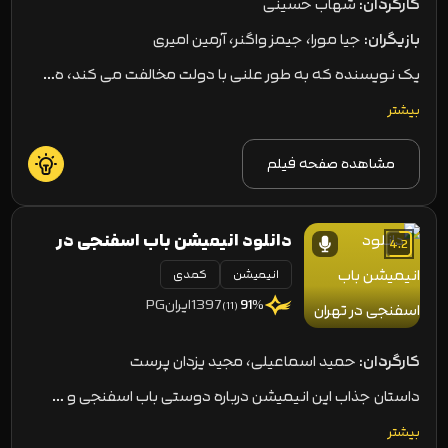
کارگردان:
شهاب حسینی
بازیگران:
جیا مورا، جیمز واگنر، آرمین امیری
یک نویسنده که به طور علنی با دولت مخالفت می کند، ه…
بیشتر
مشاهده صفحه فیلم
دانلود انیمیشن باب اسفنجی در
4.2
تهران
انیمیشن
کمدی
1397
ایران
PG
91
%
(11)
کارگردان:
حمید اسماعیلی، مجید یزدان پرست
داستان جذاب این انیمیشن درباره دوستی باب اسفنجی و …
بیشتر