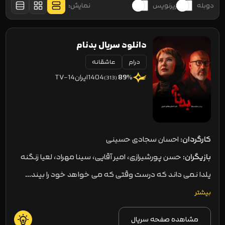
نمایش:
دوبله
زیرنویس
لیست
گرید
فشرده
دانلود سریال بدنام
درام
عاشقانه
1404
ایران
TV-14
89
%
(313)
کارگردان:
احسان سجادی حسینی
بازیگران:
حسن پورشیرازی، امیر آقایی، سینا مهراد، لعیا زنگنه
یلدا نمی داند که درست وقتی که می خواهد خود را بیند…
بیشتر
مشاهده صفحه سریال