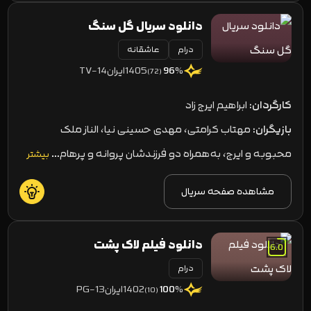
دانلود سریال گل سنگ
درام
عاشقانه
1405
ایران
TV-14
96
%
(72)
کارگردان:
ابراهیم ایرج زاد
بازیگران:
مهتاب کرامتی، مهدی حسینی نیا، الناز ملک
محبوبه و ایرج، به‌همراه دو فرزندشان پروانه و پرهام…
بیشتر
مشاهده صفحه سریال
دانلود فیلم لاک پشت
6.0
درام
1402
ایران
PG-13
100
%
(10)