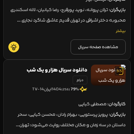
بازیگران:
ترلان پروانه، نوید پورفرج، رضا کیانیان، لاله اسکندری
محبوبه دختر اشرافی در تهران قدیم عاشق شاگرد نجاری …
بیشتر
مشاهده صفحه سریال
دانلود سریال هزار و یک شب
3.5
درام
1404
ایران
TV-14
79
%
(256)
کارگردان:
مصطفی کیایی
بازیگران:
پرویز پرستویی، بهرام رادان، محسن کیایی، سحر
دولتشاهی
داستان در سه زمان و مکان مختلف روایت می‌شود: تهران…