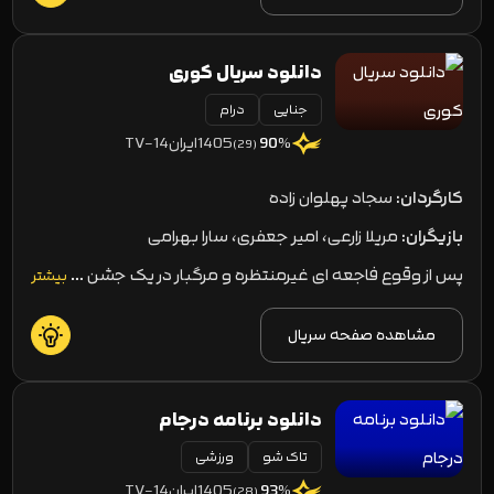
دانلود سریال کوری
جنایی
درام
1405
ایران
TV-14
90
%
(29)
کارگردان:
سجاد پهلوان زاده
بازیگران:
مریلا زارعی، امیر جعفری، سارا بهرامی
پس از وقوع فاجعه‌ ای غیرمنتظره و مرگبار در یک جشن …
بیشتر
مشاهده صفحه سریال
دانلود برنامه درجام
تاک شو
ورزشی
1405
ایران
TV-14
93
%
(28)