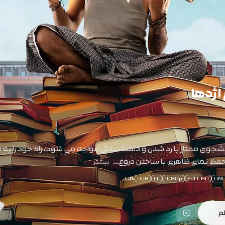
 اژدها
نشجوی ممتاز با رد شدن و دلشکستگی مواجه می شود، راه خود را ب
حفظ نمای ظاهری با ساختن دروغ…
بیشتر
هند
DUB
CC
1080p
FULL HD
ONL
لم