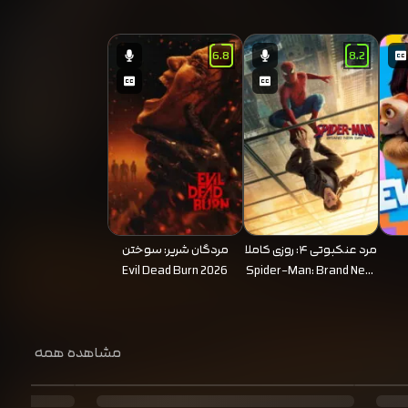
6.8
8.2
مرد عنکبوتی ۴: روزی کاملا
مردگان شریر: سوختن
تازه
Evil Dead Burn 2026
Spider-Man: Brand New
Day 2026
مشاهده همه