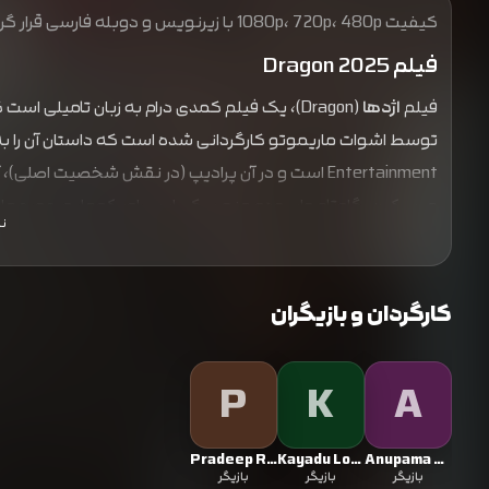
کیفیت 1080p، 720p، 480p با زیرنویس و دوبله فارسی قرار گرفت
فیلم Dragon 2025
فیلم
اژدها
Entertainment است و در آن پرادیپ (در نقش شخصیت اص
میسکین، گاوتام واسودِو منون، کی. اس. راویکومار و جورج ماری
ن
کرده و به‌طور فریبکارانه شغلی با درآمد بالا به‌دست می‌آورد
بدهی‌های خود را تسویه کند.
کارگردان و بازیگران
P
K
A
Pradeep Ranganathan
Kayadu Lohar
Anupama Parameswaran
بازیگر
بازیگر
بازیگر