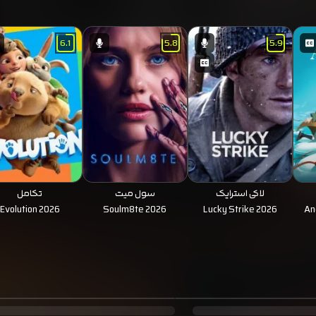
6.1
5.8
5.9
لاکی استرایک
سول میت
تکامل
Evolution 2026
Soulm8te 2026
Lucky Strike 2026
An