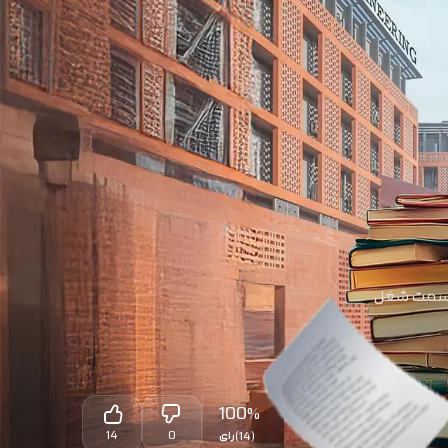
ه سمت شغل
100
%
14
0
(14)
رای