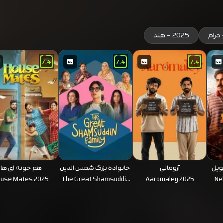
درام
2025 - هند
7.4
7.4
7.4
ویل
آرومالی
خانواده بزرگ شمس الدین
هم خونه ای ها
ouse Mates 2025
The Great Shamsuddin
Aaromaley 2025
Ne
Family 2025