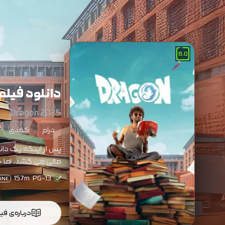
8.0
دانلود فیلم
Dragon 2025
درام
کمدی
پس از اینکه یک دا
مالی می کشد. اما 
157m
PG-13
INE
درباره‌ی فی