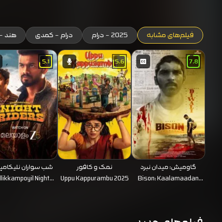
فیلم‌های مشابه
2025 - درام
درام - کمدی
هند - 
5.1
5.6
7.8
گاومیش: میدان نبرد
نمک و کافور
شب سواران نلیکامپ
llikkampoyil Night
Uppu Kappurambu 2025
Bison: Kaalamaadan
Riders 2025
2025