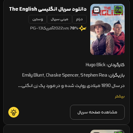
دانلود سریال انگلیسی The English
7.8
درام
2022
مینی سریال
وسترن
2022
آمریکا
PG-13
78
%
(49)
کارگردان:
Hugo Blick
بازیگران:
Emily Blunt, Chaske Spencer, Stephen Rea
در سال 1890 میلادی روایت شده و در مورد یک زن انگلی…
بیشتر
مشاهده صفحه سریال