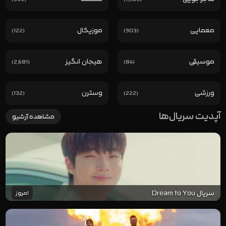
معمایی
موزیکال
(122)
(903)
موسیقی
هیجان انگیز
(2,681)
(84)
ورزشی
وسترن
(132)
(222)
آپدیت سریال‌ها
مشاهده آرشیو
سریال Dream to You
امروز