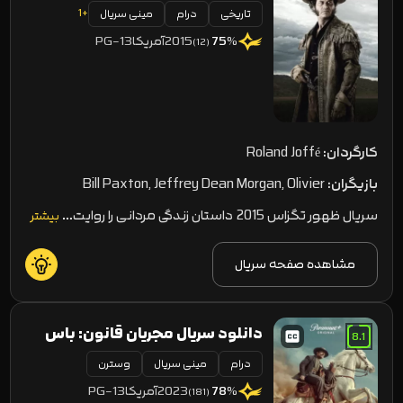
+1
تاریخی
Rising 2015
درام
مینی سریال
2015
آمریکا
PG-13
75
%
(12)
کارگردان:
Roland Joffé
بازیگران:
Bill Paxton, Jeffrey Dean Morgan, Olivier
Martinez
سریال ظهور تگزاس 2015 داستان زندگی مردانی را روایت…
بیشتر
مشاهده صفحه سریال
دانلود سریال مجریان قانون: باس
8.1
درام
مینی سریال
وسترن
ریوز Lawmen: Bass Reeves
2023
آمریکا
PG-13
78
%
(181)
2023