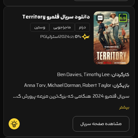
دانلود سریال قلمرو Territory
6.9
درام
2024
ماجراجویی
وسترن
2024
استرالیا
PG
0
%
(2)
کارگردان:
Ben Davies, Timothy Lee
بازیگران:
Anna Torv, Michael Dorman, Robert Taylor
سریال قلمرو 2024 هنگامی که بزرگ‌ترین مزرعه پرورش گ…
بیشتر
مشاهده صفحه سریال