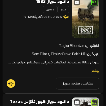
دانلود سریال 1883
8.7
درام
وسترن
2021
آمریکا
TV-MA
82
%
(105)
کارگردان:
Taylor Sheridan
بازیگران:
Sam Elliott, Tim McGraw, Faith Hill
سریال 1883 مجموعه ای تولید کمپانی سرشناس پارامونت …
بیشتر
مشاهده صفحه سریال
دانلود سریال ظهور تگزاس Texas
6.7