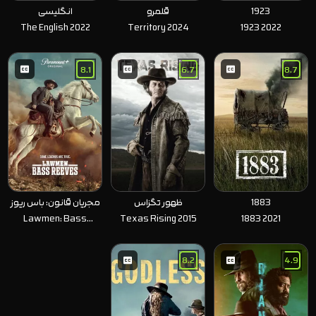
1923
قلمرو
انگلیسی
The English 2022
Territory 2024
1923 2022
8.1
6.7
8.7
1883
ظهور تگزاس
مجریان قانون: باس ریوز
Lawmen: Bass
Texas Rising 2015
1883 2021
Reeves 2023
8.2
4.9