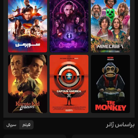
براساس ژ‌انر
فیلم
سریال