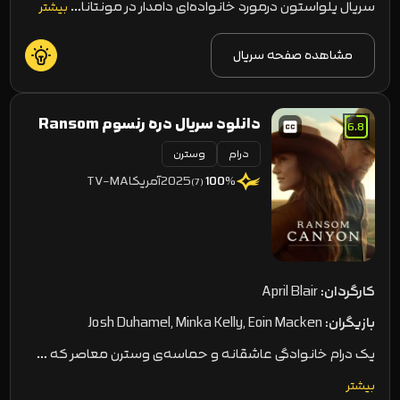
سریال یلواستون درمورد خانواده‌ای دامدار در مونتانا…
بیشتر
مشاهده صفحه سریال
دانلود سریال دره رنسوم Ransom
6.8
درام
وسترن
Canyon 2025
2025
آمریکا
TV-MA
100
%
(7)
کارگردان:
April Blair
بازیگران:
Josh Duhamel, Minka Kelly, Eoin Macken
یک درام خانوادگی عاشقانه و حماسه‌ی وسترن معاصر که …
بیشتر