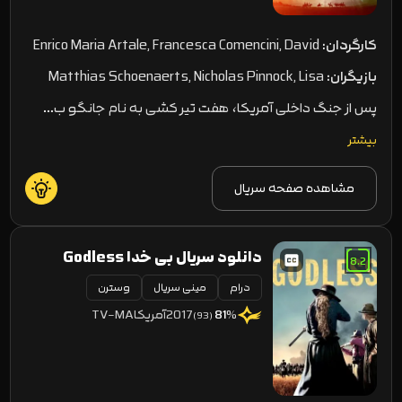
کارگردان:
Enrico Maria Artale, Francesca Comencini, David
Evans
بازیگران:
Matthias Schoenaerts, Nicholas Pinnock, Lisa
Vicari
پس از جنگ داخلی آمریکا، هفت تیر کشی به نام جانگو ب…
بیشتر
مشاهده صفحه سریال
دانلود سریال بی خدا Godless
8.2
درام
مینی سریال
وسترن
2017
آمریکا
TV-MA
81
%
(93)