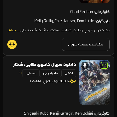
کارگردان:
Chad Feehan
بازیگران:
Kelly Reilly, Cole Hauser, Finn Little
بث داتون و ریپ ویلر در شرایط سخت و رقابت شدید برای…
بیشتر
مشاهده صفحه سریال
دانلود سریال کاموی طلایی: شکار
7.0
+2
اکشن
ماجراجویی
معمایی
زندانیان در هوکایدو Golden
2024
ژاپن
TV-MA
100
%
(4)
Kamuy 2024
کارگردان:
Shigeaki Kubo, Kenji Katagiri, Ken Ochiai