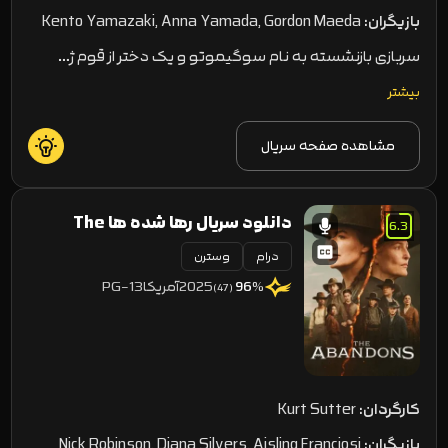
بازیگران:
Kento Yamazaki, Anna Yamada, Gordon Maeda
سربازی بازنشسته به نام سوگیموتو و یک دختر از قوم ژ…
بیشتر
مشاهده صفحه سریال
دانلود سریال رها شده ها The
6.3
درام
Abandons
وسترن
2025
آمریکا
PG-13
96
%
(47)
کارگردان:
Kurt Sutter
بازیگران:
Nick Robinson, Diana Silvers, Aisling Franciosi