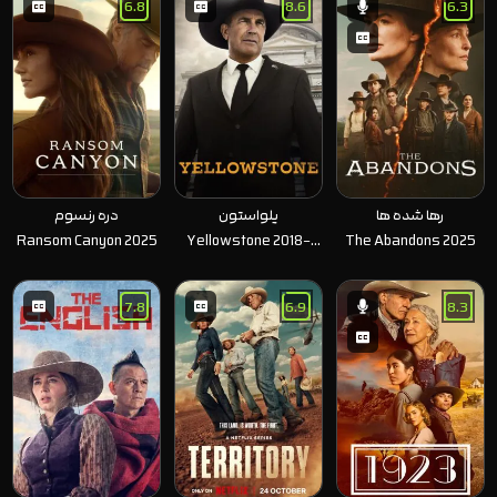
Hokkaido 2024
6.8
8.6
6.3
رها شده ها
یلواستون
دره رنسوم
Ransom Canyon 2025
Yellowstone 2018-
The Abandons 2025
2023
7.8
6.9
8.3