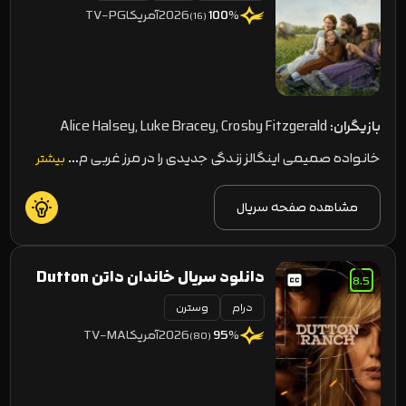
2026
آمریکا
TV-PG
100
%
(16)
بازیگران:
Alice Halsey, Luke Bracey, Crosby Fitzgerald
خانواده صمیمی اینگالز زندگی جدیدی را در مرز غربی م…
بیشتر
مشاهده صفحه سریال
دانلود سریال خاندان داتن Dutton
8.5
درام
Ranch
وسترن
2026
آمریکا
TV-MA
95
%
(80)