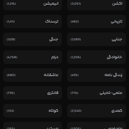
اکشن
انیمیشن
(1,216)
(3,051)
تاریخی
ترسناک
(1,411)
(482)
جنایی
جنگی
(328)
(1,589)
خانوادگی
درام
(4,758)
(1,206)
زندگی نامه
عاشقانه
(680)
(495)
علمی-تخیلی
فانتزی
(795)
(776)
کمدی
کوتاه
(133)
(2,540)
ماجراجویی
مستند
(355)
(1,905)