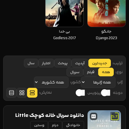
جانگو
بی خدا
Godless 2017
Django 2023
ترتیب:
جدیدترین
آپدیت
پربحث
امتیاز
سال
نوع:
همه
فیلم
سریال
ژانر:
کشور:
نمایش:
دوبله
زیرنویس
لیست
گرید
فشرده
دانلود سریال خانه کوچک Little
5.7
خانوادگی
درام
House on the Prairie
وسترن