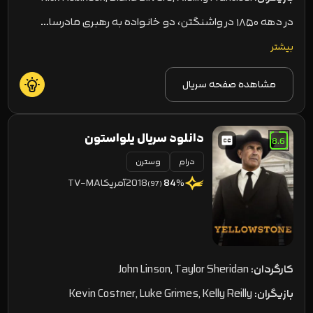
در دهه ۱۸۵۰ در واشنگتن، دو خانواده به رهبری مادرسا…
بیشتر
مشاهده صفحه سریال
دانلود سریال یلواستون
8.6
درام
وسترن
Yellowstone
2018
آمریکا
TV-MA
84
%
(97)
کارگردان:
John Linson, Taylor Sheridan
بازیگران:
Kevin Costner, Luke Grimes, Kelly Reilly