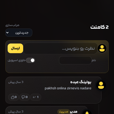
مرتب‌سازی
2 کامنت
ارسال
نام
حاوی اسپویل
بولینگ عبده
3 سال پیش
pakhsh onlina zirnevis nadare
0
0
1
مدیر
3 سال پیش
مدیریت