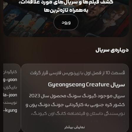
کشف فیلم‌ها و سریال‌های مورد علاقه‌ات،
به‌همراه تازه‌ترین‌ها
ورود
درباره‌ی سریال
کارگردان:
قسمت 10 از فصل اول با زیرنویس فارسی قرار گرفت
ong-yoon
سریال Gyeongseong Creature
بازیگران:
i Ha-joon
سریال موجود گیونگ سونگ محصول سال 2023
نویسنده:
کشور کره جنوبی به کارگردانی جونگ دونگ یون و
un-kyung
نویسندگی داستان و فیلمنامه کانگ اون کیونگ،
این مجموعه که از سری تولیدات سه استدیو
نمایش بیشتر
فیلمسازی به نام های Kakao Entertainment و