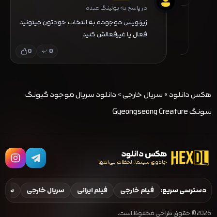
در پاسخ به بولینگ عبده
زیرنویس موجوده به انتخاب خودتون میتونید
فعال یا غیرفعالش کنید
0
0
هکس دانلود
»
سریال خارجی
»
دانلود سریال موجود گیونگ
سونگ Gyeongseong Creature
هکس دانلود
جادوی سینما، لحظات بی‌انتها
دسترسی سریع:
فیلم خارجی
فیلم ایرانی
سریال خارجی
سریال
2026 © حقوق طراحی محفوظ است.