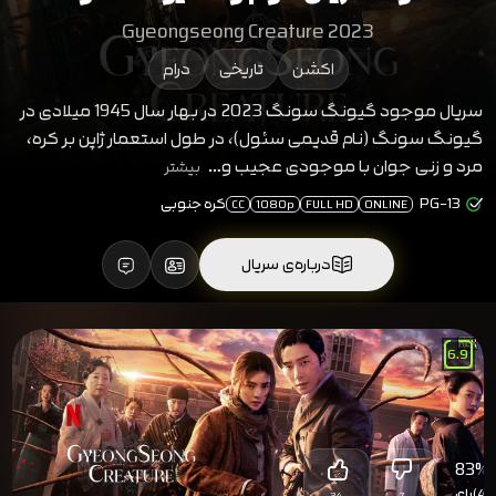
Gyeongseong Creature 2023
اکشن
تاریخی
درام
سریال موجود گیونگ سونگ 2023 در بهار سال 1945 میلادی در
گیونگ سونگ (نام قدیمی سئول)، در طول استعمار ژاپن بر کره،
مرد و زنی جوان با موجودی عجیب و…
بیشتر
PG-13
کره جنوبی
CC
1080p
FULL HD
ONLINE
درباره‌ی سریال
6.9
83
%
(41)
رای
34
7