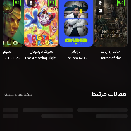
8.1
8.1
8.4
خاندان اژدها
درجام
سیرک دیجیتال
سیلو
شگفت انگیز
o 2023–2026
The Amazing Digital
DarJam 1405
House of the
Circus 2023
Dragon 2022–2026
مقالات مرتبط
مشاهده همه