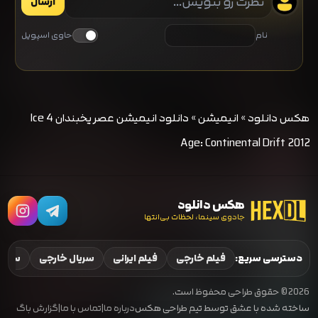
ارسال
نام
حاوی اسپویل
هکس دانلود
»
انیمیشن
»
دانلود انیمیشن عصر یخبندان 4 Ice
Age: Continental Drift 2012
هکس دانلود
جادوی سینما، لحظات بی‌انتها
دسترسی سریع:
فیلم خارجی
فیلم ایرانی
سریال خارجی
سریال
2026 © حقوق طراحی محفوظ است.
ساخته شده با عشق توسط تیم طراحی هکس
درباره ما
|
تماس با ما
|
گزارش باگ