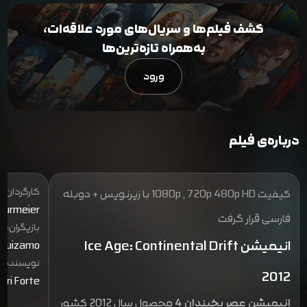
کشف فیلم‌ها و سریال‌های مورد علاقه‌ات،
به‌همراه تازه‌ترین‌ها
ورود
درباره‌ی فیلم
کارگردان:
کیفیت 1080p , 720p 480p HD با زیرنویس + دوبله
Thurmeier
فارسی قرار گرفت
بازیگران:
انیمیشن Ice Age: Continental Drift
eguizamo
نویسنده:
2012
ori Forte
انیمیشن عصر یخبندان 4
محصول سال 2012 کشور