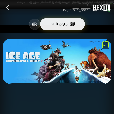
موجودات دریایی رودررو می‌‎شوند و هنگام سیر و…
بیشتر
PG
88m
آمریکا
DUB
1080p
درباره‌ی فیلم
6.5
83
%
(101)
رای
84
17