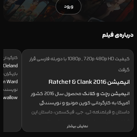
ورود
درباره‌ی فیلم
کارگردان:
کیفیت 1080p , 720p 480p HD با دوبله فارسی قرار
a Cleland
گرفت
بازیگران:
انیمیشن Ratchet & Clank 2016
 Jim Ward
نویسنده:
انیمیشن رچت و کلانک
محصول سال 2016 کشور
y Swallow
آمریکا به کارگردانی کوین مونرو و نویسندگی
داستان و فیلمنامه تی. جی. فیکسمن، داستان این
فیلم سینمایی بر اساس مجموعه بازی های
نمایش بیشتر
ویدئویی رچت و کلانک نیز ساخته شرکت