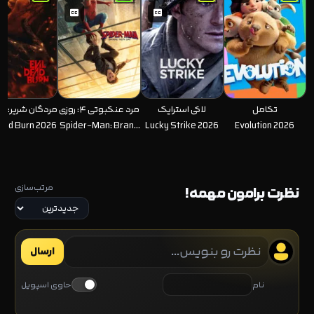
تکامل
لاکی استرایک
مرد عنکبوتی ۴: روزی
مردگان شریر: 
کاملا تازه
Dead Burn 2026
Spider-Man: Brand
Lucky Strike 2026
Evolution 2026
New Day 2026
مرتب‌سازی
نظرت برامون مهمه!
ارسال
نام
حاوی اسپویل