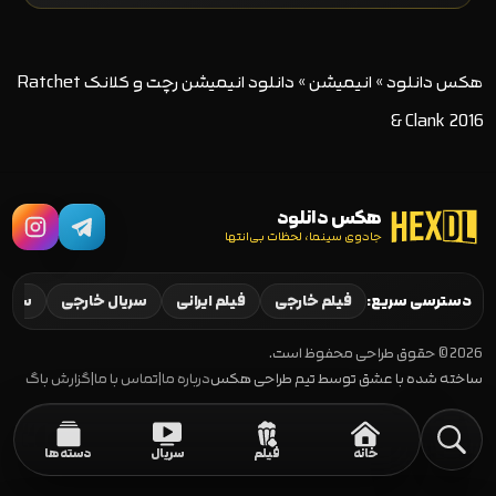
هکس دانلود
»
انیمیشن
»
دانلود انیمیشن رچت و کلانک Ratchet
& Clank 2016
هکس دانلود
جادوی سینما، لحظات بی‌انتها
دسترسی سریع:
فیلم خارجی
فیلم ایرانی
سریال خارجی
سریال
2026 © حقوق طراحی محفوظ است.
ساخته شده با عشق توسط تیم طراحی هکس
درباره ما
|
تماس با ما
|
گزارش باگ
خانه
فیلم
سریال
دسته‌ها