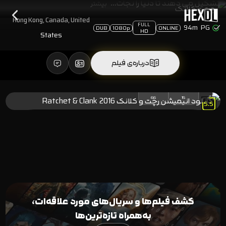
تشکیل می دهند تا دنیا را نجات…
بیشتر
Hong Kong, Canada, United
FULL
94m
PG
DUB
1080p
ONLINE
HD
States
درباره‌ی فیلم
81
%
(81)
رای
66
15
5.5
کشف فیلم‌ها و سریال‌های مورد علاقه‌ات،
به‌همراه تازه‌ترین‌ها