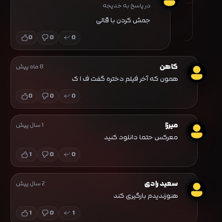
در پاسخ به خدیجه
جمش کردن با قالی
0
0
0
کاهن
8 ماه پیش
همون که آخر فیلم دختره گفت ف ا ک
0
0
0
میرزا
1 سال پیش
معرکس حتما دانلود کنید
1
0
0
سعید رادی
2 سال پیش
هنوزندیدم بارگیری کند
1
0
1