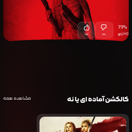
79
%
(402)
رای
316
86
کالکشن آماده ای یا نه
مشاهده همه