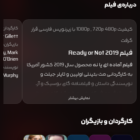
درباره‌ی فیلم
کارگردان:
کیفیت 1080p , 720p 480p با زیرنویس فارسی قرار
er Gillett
گرفت
بازیگران:
فیلم Ready or Not 2019
dy, Mark
O'Brien
فیلم آماده ای یا نه
محصول سال 2019 کشور آمریکا
نویسنده:
به کارگردانی مت بتینلی اولپین و تایلر جیلت و
er Murphy
نویسندگی داستان و فیلمنامه گای بوسیک و آر.
کریستوفر مورفی که به صورت مشترکا عهده دار
نمایش بیشتر
نویسندگی و نگارش فیلمنامه این اثر سینمایی بوده
اند. فیلم Ready or Not به تهیه کنندگی بردلی جی
کارگردان و بازیگران
فیشر در تاریخ 27 ژوئیه 2019 با بدجه 6 میلیون دلاری
توسط کمپانی فاکس سرچلایت پیکچرز به نمایش
درامد و توانست با بودجه اندک خود فروش قابل