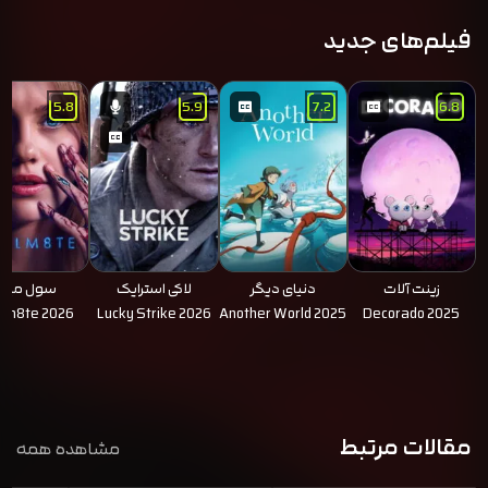
فیلم‌های جدید
5.8
5.9
7.2
6.8
زینت آلات
دنیای دیگر
لاکی استرایک
سول میت
lm8te 2026
Lucky Strike 2026
Another World 2025
Decorado 2025
مقالات مرتبط
مشاهده همه