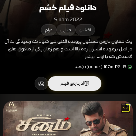
دانلود فیلم خشم
Sinam 2022
اکشن
جنایی
درام
یک معاون بازرس مسئول پرونده قتلی می شود که رسیدگی به آن
در اصل برعهده افسران رده بالا است و هم زمان یکی از مافوق های
فاسدش که با او…
بیشتر
PG-13
107m
هند
CC
1080p
درباره‌ی فیلم
5.2