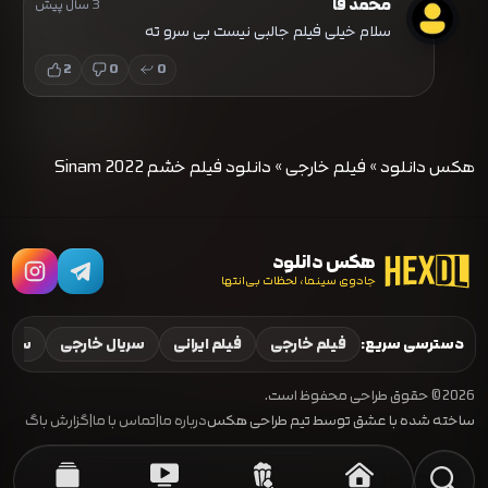
محمد قا
3 سال پیش
سلام خیلی فیلم جالبی نیست بی سرو ته
2
0
0
هکس دانلود
»
فیلم خارجی
»
دانلود فیلم خشم Sinam 2022
هکس دانلود
جادوی سینما، لحظات بی‌انتها
دسترسی سریع:
فیلم خارجی
فیلم ایرانی
سریال خارجی
سریال
2026 © حقوق طراحی محفوظ است.
ساخته شده با عشق توسط تیم طراحی هکس
درباره ما
|
تماس با ما
|
گزارش باگ