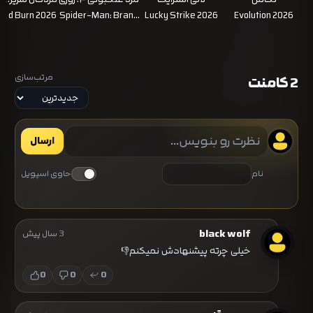
کاملا تازه
Dead Burn 2026
Spider-Man: Brand
Lucky Strike 2026
Evolution 2026
New Day 2026
مرتب‌سازی
2 کامنت
ارسال
نام
حاوی اسپویل
black wolf
3 سال پیش
خیلی چرته پیشنهادش نمیکنم👎
0
0
0