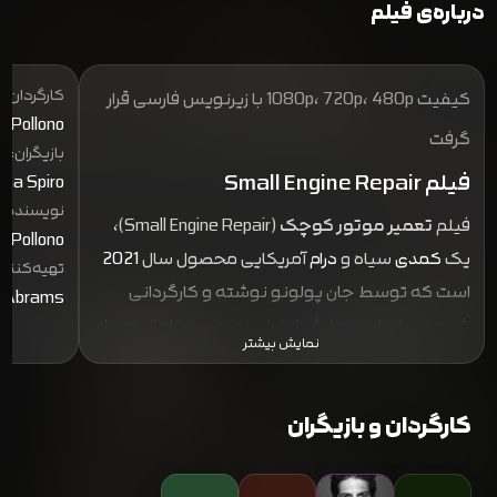
درباره‌ی فیلم
کارگردان:
کیفیت 1080p، 720p، 480p با زیرنویس فارسی قرار
n Pollono
گرفت
بازیگران:
فیلم Small Engine Repair
ana Spiro
نویسنده:
فیلم
تعمیر موتور کوچک
(Small Engine Repair)،
n Pollono
یک
کمدی
سیاه و
درام
آمریکایی محصول سال
2021
تهیه‌کننده
است که توسط جان پولونو نوشته و کارگردانی
r Abrams
شده و بر اساس نمایشنامه ای به همین نام از خود او
نمایش بیشتر
ساخته شده است. این فیلم با بازی جان برنثال شی
ویگهام و جوردانا اسپیرو داستانی پرتنش و طنزآمیز
کارگردان و بازیگران
را درباره دوستی و انتقام در یک شهر کوچک روایت
می کند. اگر به دنبال اثری با ترکیب کمدی تاریک و
درام عمیق هستید تعمیر موتور کوچک گزینه ای