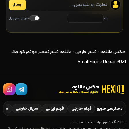
ارسال
نام
حاوی اسپویل
هکس دانلود
»
فیلم خارجی
»
دانلود فیلم تعمیر موتور کوچک
Small Engine Repair 2021
هکس دانلود
جادوی سینما، لحظات بی‌انتها
دسترسی سریع:
فیلم خارجی
فیلم ایرانی
سریال خارجی
سریال
2026 © حقوق طراحی محفوظ است.
ساخته شده با عشق توسط تیم طراحی هکس
درباره ما
|
تماس با ما
|
گزارش باگ