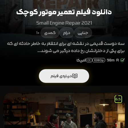
دانلود فیلم تعمیر موتور کوچک
Small Engine Repair 2021
جنایی
درام
کمدی
+1
سه دوست قدیمی در نقشه ای برای انتقام به خاطر حادثه ای که
برای یکی از دخترانشان رخ داده درگیر می شوند...
R
98m
آمریکا
CC
1080p
درباره‌ی فیلم
6.5