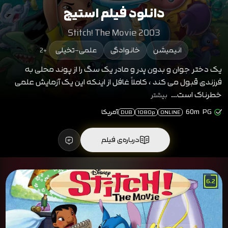
دانلود فیلم استیچ
Stitch! The Movie 2003
انیمیشن
خانوادگی
علمی-تخیلی
+2
یک دختر جوان و بدون پدر و مادر یک سگ را از پوند محلی به
فرزندی قبول می کند ، کاملاً غافل از اینکه این یک آزمایش علمی
خطرناک است…
بیشتر
PG
60m
آمریکا
DUB
1080p
ONLINE
درباره‌ی فیلم
6.2