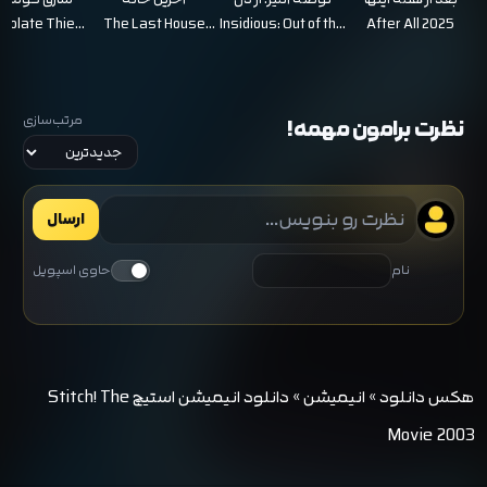
دوردست‌ ها
Isolate Thief
The Last House
Insidious: Out of the
After All 2025
2026
2026
Further 2026
مرتب‌سازی
نظرت برامون مهمه!
ارسال
نام
حاوی اسپویل
هکس دانلود
»
انیمیشن
»
دانلود انیمیشن استیچ Stitch! The
Movie 2003