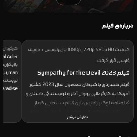
درباره‌ی فیلم
کارگردان:
کیفیت 1080p , 720p 480p HD با زیرنویس + دوبله
val Adler
فارسی قرار گرفت
بازیگران:
فیلم Sympathy for the Devil 2023
iwi Lyman
نویسنده:
فیلم همدردی با شیطان محصول سال 2023 کشور
Paradise
آمریکا به کارگردانی یووال آدلر و نویسندگی داستان و
فیلمنامه لوک پارادایس، این فیلم سینمایی که از
سری تولیدات مشترک سه کمپانی فیلمسازی به نام
نمایش بیشتر
های Hammerstone Studios و Capstone Global و
Signature Films می باشد در تاریخ 28 ژوئیه 2023 از