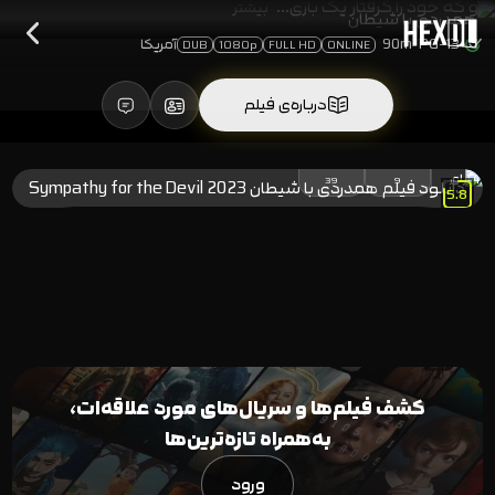
او که خود را گرفتار یک بازی…
بیشتر
PG-13
90m
آمریکا
DUB
1080p
FULL HD
ONLINE
درباره‌ی فیلم
81
%
(48)
رای
39
9
5.8
کشف فیلم‌ها و سریال‌های مورد علاقه‌ات،
به‌همراه تازه‌ترین‌ها
ورود