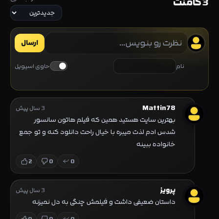
3 کامنت
ارسال
نام
حاوی اسپویل
Mattin78
3 سال پیش
بهترین سایت هستید همین که فیلم هاتون سانسور
شدس ادم لذت میبره با خیال راحت دانلود کنه و تو جمع
خانواده ببینه
2
0
0
پرویز
3 سال پیش
داستان ضعیفی داشت و فیلمش چنگی به دل نمیزنه