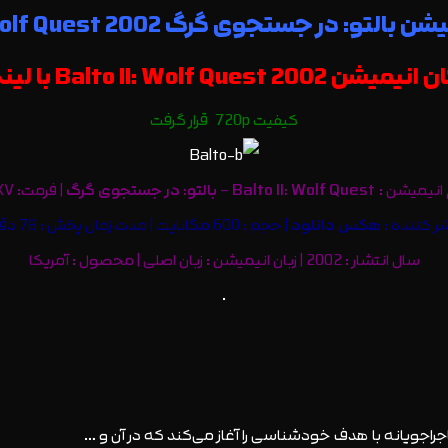
تو: در جستجوی گرگ Balto II: Wolf Quest 2002
Balto II: Wolf Qu با لینک مستقیم|
کیفیت 720p قرار گرفت
 انیمیشن :
Balto II: Wolf Quest
–
بالتو: در جستجوی گرگ
| فرمت: MKV
ر کننده :
هکس دانلود
| حجم : 600 مگابایت | مدت زمان پخش : 78 دقیقه
سال انتشار : 2002 | زبان انیمیشن : زبان اصلی | محصول : آمریکا
.
راجویانه با هدف خودشناسی را آغاز می‌کند که در آن
و …