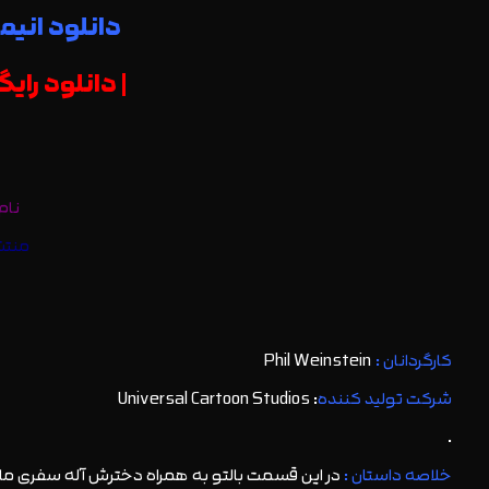
دانلود انیمیشن بال
| دانلود رایگان انیمیشن est 2002
نام
منتش
کارگردانان :
Phil Weinstein
شرکت تولید کننده
: Universal Cartoon Studios
.
خلاصه داستان :
در این قسمت بالتو به همراه دخترش آله سفری ماج