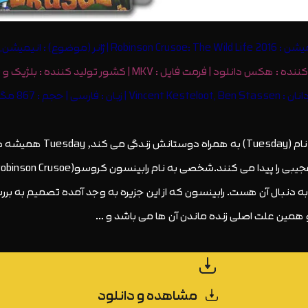
Robinson  | ژانر (موضوع) : انیمیشن, کمدی
 هکس دانلود | فرمت فایل : MKV | کشور تولید کننده : بلژیک و فرانسه
Vincent | زبان : فارسی | حجم : 867 مگابایت
ه جزیره های ناشناخته می باشد دقیقا همان چیزی که Tuesday به دنبال آن هست. رابینسون که از این ج
 همین علت اصلی زنده ماندن آن ها می باشد و …
مشاهده و دانلود