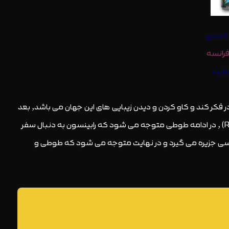
در یک جزیره کوچک عجیب و غریب یک طوطی به نام (Tuesday) به همراه دوستانش زندگی می کند٬ Tuesday همیشه در فکر کند و کاو کردن و دیدن زیبایی های این جهان می باشد٬ بعد
از این که آن ها با یک طوفان سهمگین مواجه می شوند موجود عجیبی را پیدا می کنند.شخصی به نام رابینسون کروسو(Robinson Crusoe) ٬ در ادامه طوطی متوجه می شود که رابینسون به دنبال سفر
زیره به وجد آمده تصمیم به بررسی جزیره می گیرد و در نهایت متوجه می شود که طوطی و