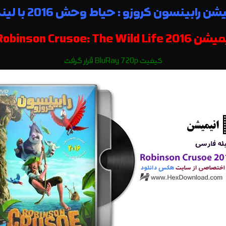
رابینسون کروزو : حیاط وحش 2016 با لینک مستقیم
Robin با دوبله فارسی|
کیفیت BluRay 720p قرار گرفت