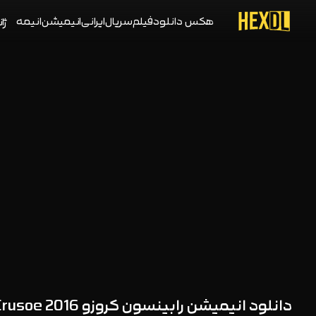
هکس دانلود
فیلم
سریال
ایرانی
انیمیشن
انیمه
ژان
دانلود انیمیشن رابینسون کروزو Robinson Crusoe 2016 با دوبله فارسی