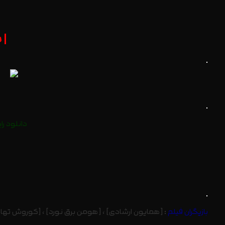
| 
.
.
دانلود را
.
بازیگران فیلم
:
[همایون ارشادی] ، [هومن برق نورد] ، [کوروش تهامی