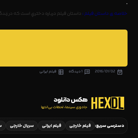
.
خلاصه ی داستان فیلم :
داستان فيلم درباره دختري است كه در زندگي
2016/01/02
1 دیدگاه
فیلم ایرانی
هکس دانلود
جادوی سینما، لحظات بی‌انتها
دسترسی سریع:
فیلم خارجی
فیلم ایرانی
سریال خارجی
سر