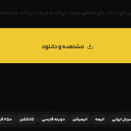
 خود با آدم هاي مختلفي برخورد مي كند و هر يك از اين آدم ها برداشت 
مشاهده و دانلود
یال ایرانی
انیمه
انیمیشن
دوبله فارسی
کالکشن
۲۵۰ فیلم برتر