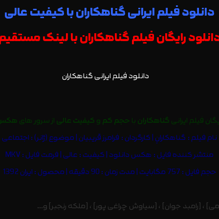
دانلود فیلم ایرانی گناهکاران با کیفیت عالی
دانلود رایگان فیلم گناهکاران با لینک مستقیم 
یگان فیلم ایرانی
گناهکاران
با
حجم کم
و
کیفیت عالی
از سرور های
هکس 
نام فیلم :
گناهکارانٍ
| کارگردان : فرامرز قریبیان | موضوع (ژانر) : اجتماعی
منتشر کننده فایل :
هکس دانلود
| کیفیت : عالی | فرمت فایل : MKV
حجم فایل : 757 مگابایت | مدت زمان : 90 دقیقه | محصول : ایران 1392
] ، [رامبد جوان] ، [سیاوش چراغی پور] ، [ملکه رنجبر] و…