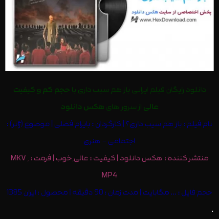
دانلود رایگان فیلم ایرانی
باز هم سیب داری با
حجم کم
و
کیفیت
عالی
از سرور های
هکس دانلود
نام فیلم : باز هم سیب داری؟ | کارگردان : بایرام فضلی | موضوع (ژانر) :
اجتماعی – هنری
منتشر کننده :
هکس دانلود
| کیفیت : عالی,خوب | فرمت : MKV ,
MP4
حجم فایل : … مگابایت | مدت زمان : 90 دقیقه | محصول : ایران 1385
.