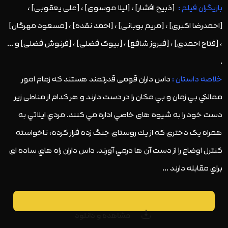
بازیگران فیلم :
[ذبیح افشار] ، [لیلا موسوی] ، [علی یعقوبی] ،
[احمدرضا اکبری] ، [مریم بوبانی] ، [احمد نقده] ، [مسعود مهرگان]
، [فتاح احمدی] ، [فیروز شافع] ، [بیوک فضلی] ، [فرنوش فضلی] و …
.
خلاصه داستان :
داس داران قومی قدرتمند هستند كه زمام امور
ممالكي بي زمان و بي مكان را در دست دارند و هر كدام از مناطی زير
دست خود را به شيوه های خاصي اداره مي كنند. مردي ايلاتي به
همراه یک دختری كه از يك روستای جنگ زده فرار كرده، ناخواسته
كنترل اوضاع را از دست آن ها درمي آورند. داس داران راه هاي ساده ای
براي مقابله دارند …
مشاهده و دانلود