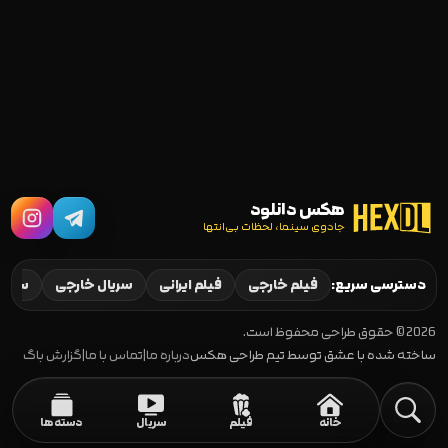
هکس دانلود
جادوی سینما، لحظات بی‌انتها
دسترسی سریع:
فیلم خارجی
فیلم ایرانی
سریال خارجی
سریال
2026 © حقوق طراحی محفوظ است.
ساخته شده با عشق توسط تیم طراحی هکس
درباره ما
|
تماس با ما
|
گزارش باگ
خانه
فیلم
سریال
دسته‌ها