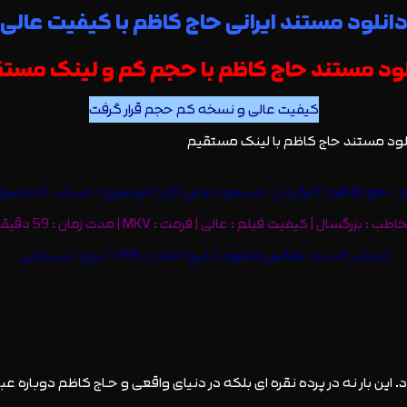
انلود مستند ایرانی حاج کاظم با کیفیت عالی
لود مستند حاج کاظم با حجم کم و لینک مستق
کیفیت عالی و نسخه کم حجم قرار گرفت
م :
حاج کاظم
| کارگردان : مسعود نجفی | ژانر (موضوع) : مستند | محصول :
طب : بزرگسال | کیفیت فیلم : عالی | فرمت : MKV | مدت زمان : 59 دقیقه
منتشر کننده :
هکس دانلود
| تاریخ انتشار : 1395 | نوع : سینمایی