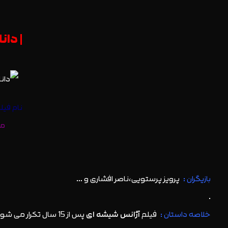
د
| دان
نام فیل
مخا
بازیگران :
پرویز پرستویی،ناصر افشاری و …
.
خلاصه داستان :
فیلم
آژانس شیشه ای
پس از 15 سال تکرار می شود. این بار نه در پرده نقره ای بلکه در دنیای واقعی و حـاج کاظم دوباره عباس خود را پیدا کرده است …