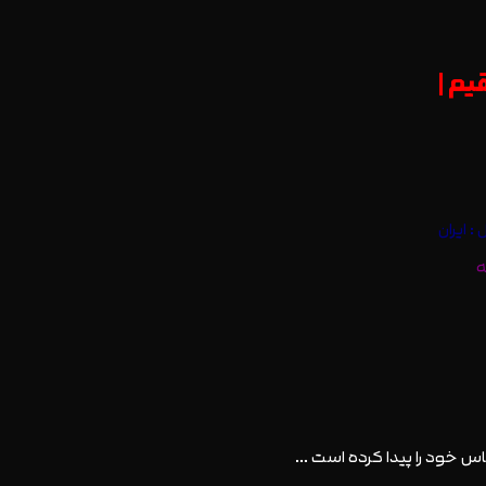
یم |
 ایران