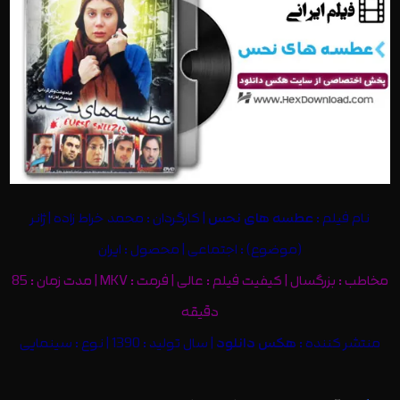
نام فیلم :
عطسه های نحس
| کارگردان : محمد خراط زاده | ژانر
(موضوع) : اجتماعی | محصول : ایران
مخاطب : بزرگسال | کیفیت فیلم : عالی | فرمت : MKV | مدت زمان : 85
دقیقه
منتشر کننده :
هکس دانلود
| سال تولید : 1390 | نوع : سینمایی