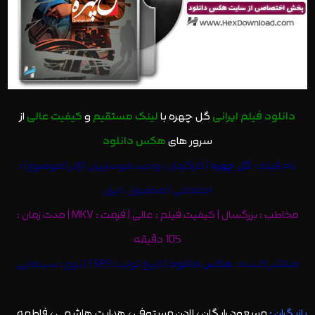
دانلود فیلم ایرانی
گل چهره با
ل
ینک مستقیم
و
کیفیت عالی
از
سرور های
هکس دانلود
نام فیلم :
گل چهره
| کارگردان : وحید موساییان | ژانر (موضوع) :
اجتماعی | محصول : ایران
مخاطب : بزرگسال | کیفیت فیلم : عالی | فرمت : MKV | مدت زمان :
105 دقیقه
منتشر کننده :
هکس دانلود
| تاریخ تولید: 1389 | نوع : سینمایی
بازیگران :
مسعود رایگان ، لادن مستوفی ، هدایت هاشمی ، فاطمه