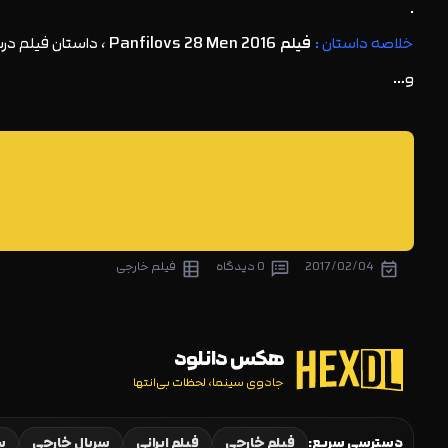
.
خلاصه داستان :
فیلم Panfilovs 28 Men 2016
، داستان فیلم در
و…
2017/02/04
0 دیدگاه
فیلم خارجی
هکس دانلود
جادوی سینما، لحظات بی‌انتها
دسترسی سریع:
فیلم خارجی
فیلم ایرانی
سریال خارجی
سر