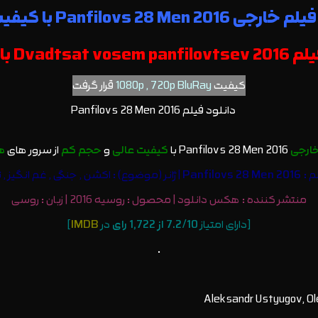
Panfilovs 28 Men 201 با کیفیت عالی
 لینک مستقیم |
کیفیت
1080p , 720p BluRay
قرار گرفت
خارجی
Panfilovs 28 Men 2016 با
کیفیت عالی
و
حجم کم
از سرور های
ه
م :
Panfilovs 28 Men 2016
| ژانر (موضوع) : اكشن , جنگی , غم انگیز , 
منتشر کننده :
هکس دانلود
| محصول : روسیه 2016 | زبان : روسی
[دارای امتیاز
7.2/10 از ‎‎1,722 رای
در
IMDB
]
.