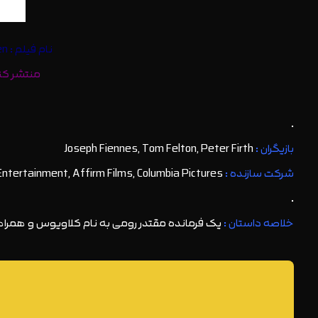
نام فیلم : Risen – برخاسته | ژانر (موضوع) : اکشن, ماجراجویی, درام | کارگردان : Kevin Reynolds
منتشر کننده : هکس دا
.
بازیگران :
Joseph Fiennes, Tom Felton, Peter Firth
شرکت سازنده :
LD Entertainment, Affirm Films, Columbia Pictures
.
خلاصه داستان :
یک فرمانده مقتدر رومی به نام کلاویوس و همرا