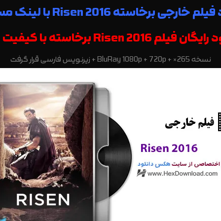
 خارجی برخاسته Risen 2016 با لینک مستقیم
فیلم Risen 2016 برخاسته با کیفیت عالی |
نسخه BluRay 1080p + 720p + ×265 + زیرنویس فارسی قرار گرفت