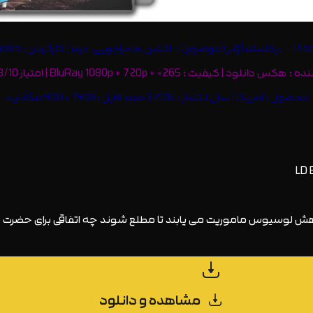
نلود | کیفیت : BluRay 1080p + 720p + ×265 | امتیاز IMDb: 6.3/10
محصول : آمریکا | سال انتشار : 2016 | حجم فایل : 1900 + 900 مگابایت
هش لوسیوس ماموریت می یابند تا مطلع شوند چه اتفاقی برای حضرت 
مشاهده و دانلود