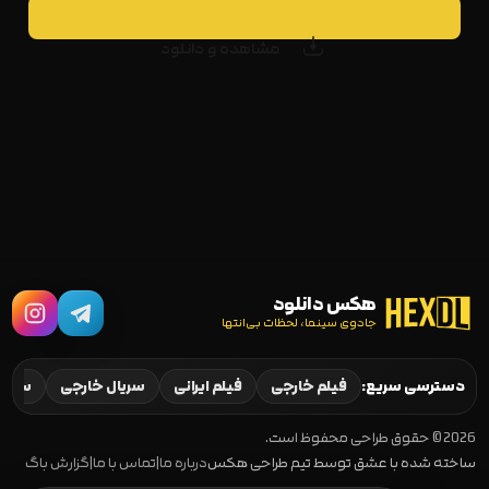
مشاهده و دانلود
هکس دانلود
جادوی سینما، لحظات بی‌انتها
دسترسی سریع:
فیلم خارجی
فیلم ایرانی
سریال خارجی
سریال
2026 © حقوق طراحی محفوظ است.
ساخته شده با عشق توسط تیم طراحی هکس
درباره ما
|
تماس با ما
|
گزارش باگ