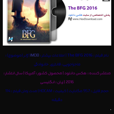
نام فیلم :
The BFG 2016
| اطلاعات بیشتر :
IMDB
| ژانر (موضوع) :
ماجراجویی، فانتزی, خانوادگی
منتشر کننده : هکس دانلود | محصول کشور : آمریکا | سال انتشار :
2016 | زبان : انگلیسی
حجم فایل : 957 مگابایت | کیفیت : HDCAM | مدت زمان فیلم : 114
دقیقه
.