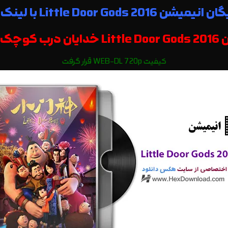
Little Door Gods 201 با لینک مستقیم
عالی |
کیفیت WEB-DL 720p قرار گرفت