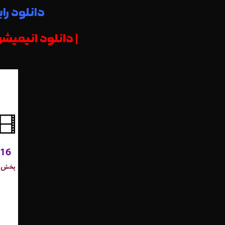
دانلود رایگان انیمیشن 6
| دانلود انیمیشن Little Door Gods 2016 خدایان درب کوچک با کیفیت 