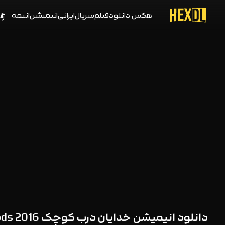
هکس دانلود
فیلم
سریال
ایرانی
انیمیشن
انیمه
ژان
دانلود انیمیشن خدایان درب کوچک Little Door Gods 2016