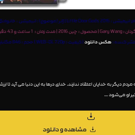
یمیشن : Little Door Gods 2016 | ژانر (موضوع) : انیمیشن ، خانوادگی
حصول : چین 2016 | مدت زمان : 1 ساعت و 43 دقیقه
شر کننده :
هکس دانلود
| کیفیت : WEB-DL 720p | حجم : 846 مگابایت
م دیگر به خدایان اعتقاد ندارند. خدای درها به این دنیا می آید تا ارزشش
یر او می‌شود …
مشاهده و دانلود