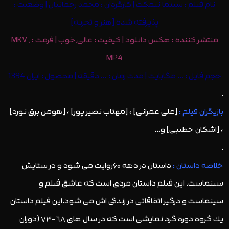
نام فیلم : سینما نیمکت | کارگردان :
محمد رحمانیان | وضعیت :
پذیرفته شده [هنر و تجربه]
منتشر کننده :
هکس دانلود
| کیفیت : عالی,خوب | فرمت : MKV ,
MP4
حجم فایل : … مگابایت | مدت زمان : … دقیقه | محصول : ایران 1394
.
بازیگران فیلم :
[علی عمرانی] ، [مهتاب نصیر پور] ، [هومن برق نورد]
، [اشکان خطیبی] و…
.
خلاصه داستان :
داستان در دهه ۶۰روایت می شود و در ستایش
سینماست. این فیلم داستان مردی است که عاشق فیلم و
سینماست و درگیر اتفاقاتی در زندگی اش می شود.این فیلم داستان
يك گروه دوره گرد نمايشى است كه در سال هاى ٦٨-٧٣ (دوران