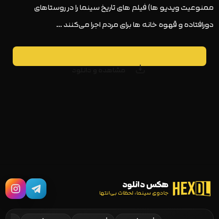
ممنوعيت ويديو ها) فيلم هاى تاريخ سينما را در روستاهاى
دورافتاده و قهوه خانه ها براى مردم اجرا مى‌كنند …
مشاهده و دانلود
هکس دانلود
جادوی سینما، لحظات بی‌انتها