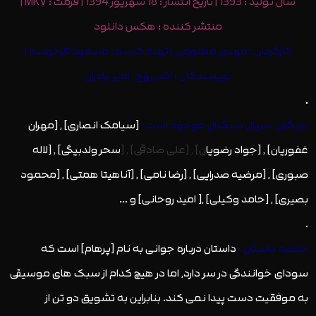
سال تولید : 1393 | تاریخ انتشار : 18 شهریور 1394 | فرمت : MKV |
منتشر کننده :
هکس دانلود
کارگردان : مهدی مظلومی | تهیه کننده : مسعود فرخونده |
نویسندگان : اکبر روح , امیر برادران
.
بازیگران سریال سیگنال موجود است :
[سیامک انصاری] , [مهران
غفوریان] , [جواد رضویا
ن] , [
علی صادقی
] , [
سحر ولدبیگی] , [لاله
صبوری] , [مرضیه صدرایی] , [رضا نامی] , [آناهیتا همتی] , [محمود
بصیری] , [حامد وکیلى] ,[ امید روحانى] و …
.
خلاصه داستان :
داستان درباره جوانی به نام [پرهام] است که
سودای خوانندگی در سر دارد, اما در هیچ کدام از سبک های موسیقی
به موفقیت دست پیدا نمی کند. بنابراین به تشویق دو تن از