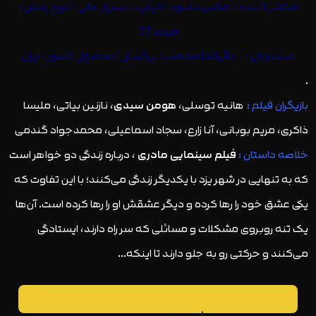
منتشر کننده :
هکس دانلود
| کیفیت : بسیار عالی | تاریخ پخش :
مرداد 97
مدت زمان : – دقیقه | مخاطب : بزرگسال | محصول کشور : ایران
.
بازیگران فیلم :
هانیه توسلی،
هومن سیدی
، نازنین بیاتی، ملیسا
ذاکری، مریم بوبانی، آنا زارع، سجاد اسماعیلی، محمدجواد گندمی
خلاصه داستان :
فیلم سینمایی مادری
، درباره زندگی دو خواهر است
که به تنهایی در شهر یزد با یکدیگر زندگی می‌کنند؛ با این تفاوت که
یکی عشق‌ خود را رها کرده و دیگر عشقش او را رها کرده است. آن‌ها
یک تنه روبروی مشکلات و مسائلی که سر راه دارند، ایستادگی
می‌کنند و حرکتی رو به جلو دارند تا اینکه…