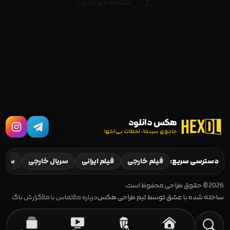
مشاهده و دانلود
هکس دانلود
جادوی سینما، لحظات بی‌انتها
دسترسی سریع:
فیلم خارجی
فیلم ایرانی
سریال خارجی
سریال
2026 © حقوق طراحی محفوظ است.
ساخته شده با عشق توسط تیم طراحی هکس
درباره ما
|
تماس با ما
|
گزارش باگ