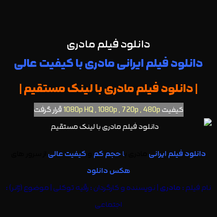
دانلود فیلم مادری
دانلود فیلم ایرانی مادری
با کیفیت عالی
|
دانلود فیلم مادری
با لینک مستقیم |
کیفیت
1080p HQ , 1080p , 720p , 480p
قرار گرفت
دانلود فیلم ایرانی
مادری ب
ا
حجم کم
و
کیفیت عالی
از سرور های
هکس دانلود
نام فیلم :
مادری
| نویسنده و کارگردان : رقیه توکلی | موضوع (ژانر) :
اجتماعی