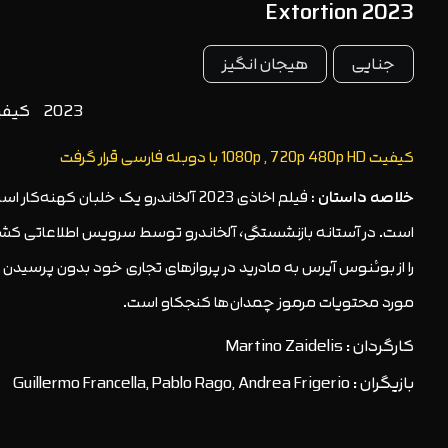
Extortion 2023
جنایی
هیجان انگیز
2023
کیفیت
کیفیت 1080p , 720p 480p HD با دوبله فارسی قرار گرفت
خلاصه داستان :
فیلم اخاذی 2023 آلخاندرو یک خلبان که
است. در آستانه بازنشستگی، آلخاندرو توسط سرویس‌ اطلاعاتی کشو
را از بوئنوس آیرس به مادرید در پروازهای تجاری خود بدون پرسیدن 
مورد محتویات مرموز چمدان‌ها کنجکاو است.
کارگردان : Martino Zaidelis
بازیگران : Guillermo Francella, Pablo Rago, Andrea Frigerio